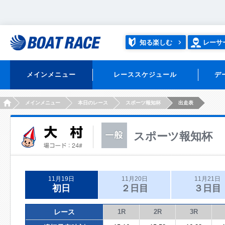
知る楽しむ
レーサ
メインメニュー
レーススケジュール
デ
HOME
メインメニュー
本日のレース
スポーツ報知杯
出走表
スポーツ報知杯
11月19日
11月20日
11月21日
初日
２日目
３日目
レース
1R
2R
3R