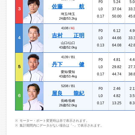
F0
5.24
5.0
佐藤 航
３
L0
37.04
33.
埼玉/埼玉
0.17
50.00
45.
24歳/53.2kg
4108 /
A1
F0
6.12
4.9
吉村 正明
４
L0
44.66
33.
山口/山口
0.13
64.08
42.
43歳/52.0kg
4139 /
B1
F0
4.81
4.4
丹下 健
５
L0
29.82
27.
愛知/愛知
0.17
44.74
38.
43歳/53.4kg
5208 /
B1
F0
2.46
2.1
屋良 龍紀
６
L0
4.82
3.5
長崎/長崎
0.17
13.25
8.3
26歳/52.0kg
モーター・ボート変更時は赤で表示されます。
集計期間内にデータがない場合は「-」で表示されます。