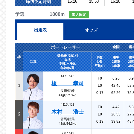
締切予定時刻
15:16
15:58
16:28
1
予選 1800m
進入固定
出走表
オッズ
ボートレーサー
全国
当
登録番号/級別
枠
F数
勝率
勝
氏名
写真
L数
2連率
2連
支部/出身地
平均ST
3連率
3連
年齢/体重
4171 /
A2
F0
6.26
6.9
榎 幸司
１
L0
42.45
52.
長崎/長崎
0.17
62.26
75.
41歳/52.3kg
4113 /
B1
F0
4.42
5.3
木村 浩士
２
L0
26.55
27.
群馬/群馬
0.19
39.82
48.
43歳/54.3kg
5087 /
A2