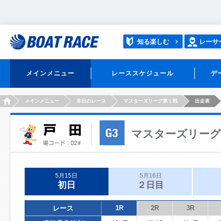
知る楽しむ
レーサ
メインメニュー
レーススケジュール
デ
HOME
メインメニュー
本日のレース
マスターズリーグ第１戦
出走表
マスターズリーグ
5月15日
5月16日
初日
２日目
レース
1R
2R
3R