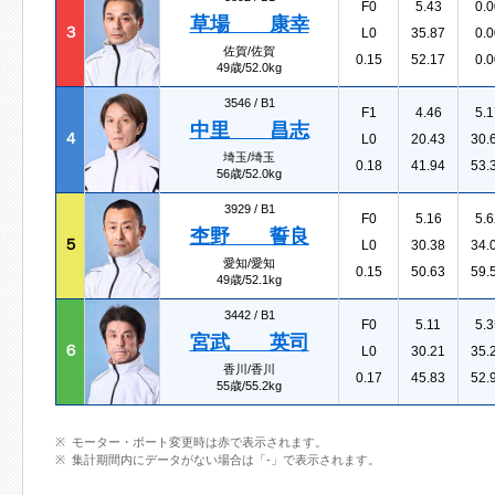
F0
5.43
0.0
草場 康幸
３
L0
35.87
0.0
佐賀/佐賀
0.15
52.17
0.0
49歳/52.0kg
3546 /
B1
F1
4.46
5.1
中里 昌志
４
L0
20.43
30.
埼玉/埼玉
0.18
41.94
53.
56歳/52.0kg
3929 /
B1
F0
5.16
5.6
杢野 誓良
５
L0
30.38
34.
愛知/愛知
0.15
50.63
59.
49歳/52.1kg
3442 /
B1
F0
5.11
5.3
宮武 英司
６
L0
30.21
35.
香川/香川
0.17
45.83
52.
55歳/55.2kg
モーター・ボート変更時は赤で表示されます。
集計期間内にデータがない場合は「-」で表示されます。