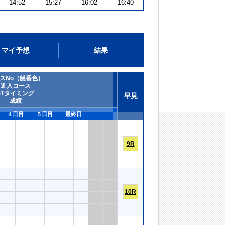
14:52
15:27
16:02
16:40
マイ予想
結果
スNo（艇番色）
進入コース
STタイミング
早見
成績
４日目
５日目
最終日
9R
10R