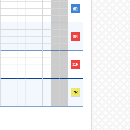
6R
8R
11R
7R