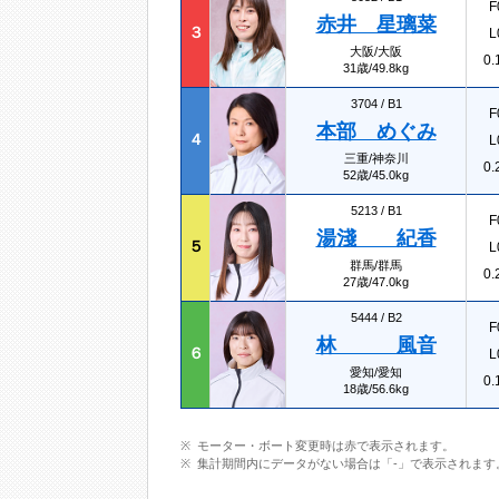
F
赤井 星璃菜
３
L
大阪/大阪
0.
31歳/49.8kg
3704 /
B1
F
本部 めぐみ
４
L
三重/神奈川
0.
52歳/45.0kg
5213 /
B1
F
湯淺 紀香
５
L
群馬/群馬
0.
27歳/47.0kg
5444 /
B2
F
林 風音
６
L
愛知/愛知
0.
18歳/56.6kg
モーター・ボート変更時は赤で表示されます。
集計期間内にデータがない場合は「-」で表示されます