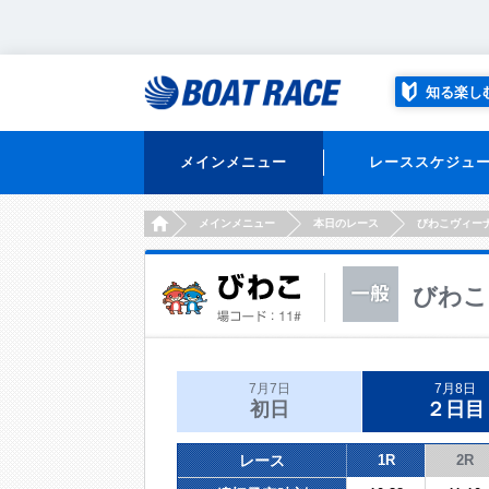
知る楽し
メインメニュー
レーススケジュ
HOME
メインメニュー
本日のレース
びわこヴィー
びわこ
7月7日
7月8日
初日
２日目
レース
1R
2R