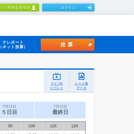
ット投票会員登録
ログイン
テレボート
投票
（ネット投票）
ライブ&
レース場
リプレイ
データ
7月11日
7月12日
５日目
最終日
9R
10R
11R
12R