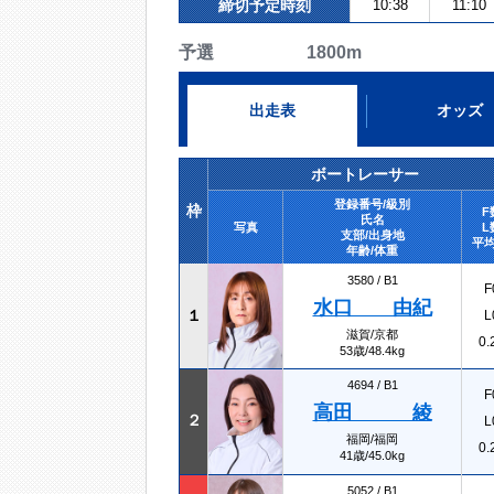
締切予定時刻
10:38
11:10
予選 1800m
出走表
オッズ
ボートレーサー
登録番号/級別
枠
F
氏名
写真
L
支部/出身地
平均
年齢/体重
3580 /
B1
F
水口 由紀
１
L
滋賀/京都
0.
53歳/48.4kg
4694 /
B1
F
高田 綾
２
L
福岡/福岡
0.
41歳/45.0kg
5052 /
B1