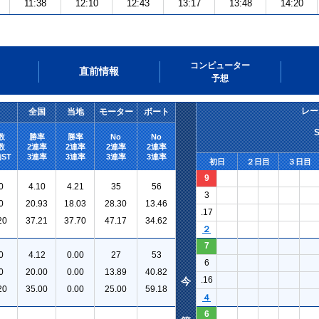
11:38
12:10
12:43
13:17
13:48
14:20
コンピューター
直前情報
予想
レー
全国
当地
モーター
ボート
数
勝率
勝率
No
No
数
2連率
2連率
2連率
2連率
ST
3連率
3連率
3連率
3連率
初日
２日目
３日目
9
0
4.10
4.21
35
56
3
0
20.93
18.03
28.30
13.46
.17
20
37.21
37.70
47.17
34.62
２
7
0
4.12
0.00
27
53
6
0
20.00
0.00
13.89
40.82
.16
今
20
35.00
0.00
25.00
59.18
４
6