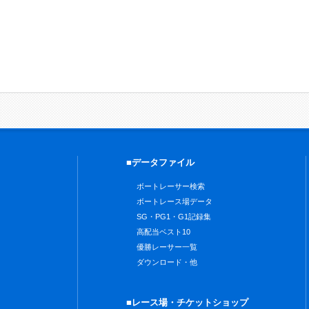
■データファイル
ボートレーサー検索
ボートレース場データ
SG・PG1・G1記録集
高配当ベスト10
優勝レーサー一覧
ダウンロード・他
■レース場・チケットショップ