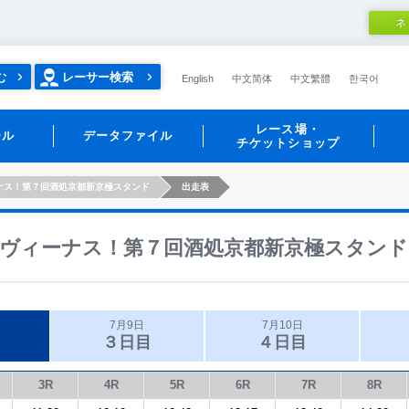
ネ
む
レーサー検索
English
中文简体
中文繁體
한국어
レース場・
ール
データファイル
チケットショップ
ナス！第７回酒処京都新京極スタンド
出走表
ヴィーナス！第７回酒処京都新京極スタンド
7月9日
7月10日
３日目
４日目
3R
4R
5R
6R
7R
8R