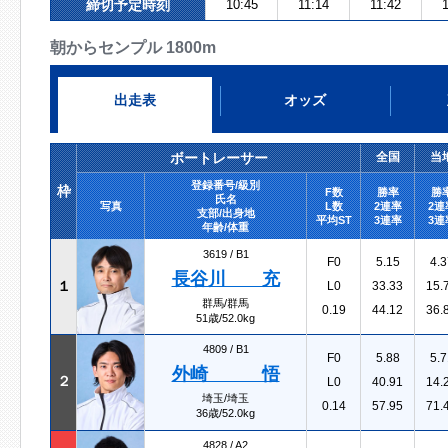
締切予定時刻
10:45
11:14
11:42
1
朝からセンプル 1800m
出走表
オッズ
ボートレーサー
全国
当
登録番号/級別
枠
F数
勝率
勝
氏名
写真
L数
2連率
2連
支部/出身地
平均ST
3連率
3連
年齢/体重
3619 /
B1
F0
5.15
4.3
長谷川 充
１
L0
33.33
15.
群馬/群馬
0.19
44.12
36.
51歳/52.0kg
4809 /
B1
F0
5.88
5.7
外崎 悟
２
L0
40.91
14.
埼玉/埼玉
0.14
57.95
71.
36歳/52.0kg
4828 /
A2