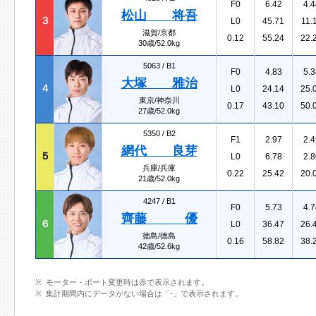
F0
6.42
4.4
松山 将吾
３
L0
45.71
11.
滋賀/京都
0.12
55.24
22.
30歳/52.0kg
5063 /
B1
F0
4.83
5.3
大塚 雅治
４
L0
24.14
25.
東京/神奈川
0.17
43.10
50.
27歳/52.0kg
5350 /
B2
F1
2.97
2.4
網代 良芽
５
L0
6.78
2.8
兵庫/兵庫
0.22
25.42
20.
21歳/52.0kg
4247 /
B1
F0
5.73
4.7
齊藤 優
６
L0
36.47
26.
徳島/徳島
0.16
58.82
38.
42歳/52.6kg
モーター・ボート変更時は赤で表示されます。
集計期間内にデータがない場合は「-」で表示されます。