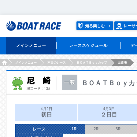
知る楽しむ
レーサ
メインメニュー
レーススケジュール
デ
HOME
メインメニュー
本日のレース
ＢＯＡＴＢｏｙカップ
出走表
ＢＯＡＴＢｏｙカ
4月2日
4月3日
初日
２日目
レース
1R
2R
3R