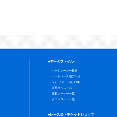
■データファイル
ボートレーサー検索
ボートレース場データ
SG・PG1・G1記録集
高配当ベスト10
優勝レーサー一覧
ダウンロード・他
■レース場・チケットショップ