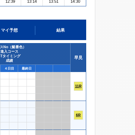
12:39
13:14
13:51
14:30
マイ予想
結果
スNo（艇番色）
進入コース
STタイミング
早見
成績
４日目
最終日
11R
6R