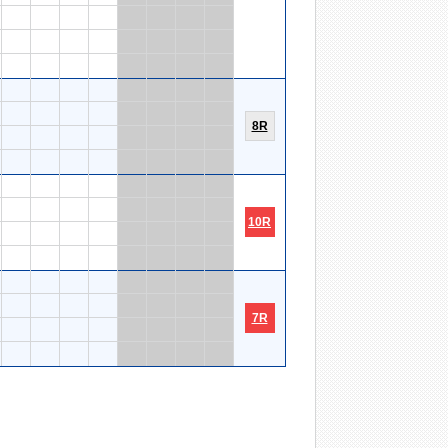
8R
10R
7R