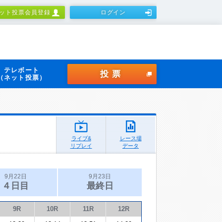
ット投票会員登録
ログイン
テレボート
投票
（ネット投票）
ライブ&
レース場
リプレイ
データ
9月22日
9月23日
４日目
最終日
9R
10R
11R
12R