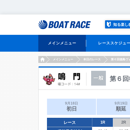
知る楽し
メインメニュー
レーススケジュ
HOME
メインメニュー
本日のレース
第６回徳島ヴ
第６回
9月18日
9月19日
初日
順延
レース
1R
2R