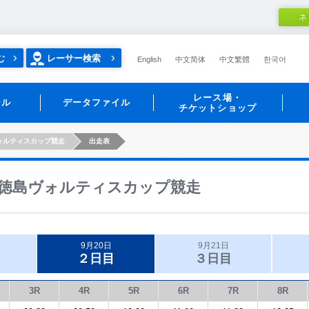
ネ
む
レーサー検索
English
中文简体
中文繁體
한국어
レース場・
ール
データファイル
チケットショップ
ォルティスカップ競走
出走表
徳島ヴォルティスカップ競走
9月20日
9月21日
２日目
３日目
3R
4R
5R
6R
7R
8R