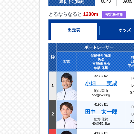
締切予定時刻
08:40
09:05
とるならなると
1200m
安定板使用
出走表
オッズ
ボートレーサー
登録番号/級別
枠
F
氏名
写真
L
支部/出身地
平均
年齢/体重
3233 /
A2
F
小畑 実成
１
L
岡山/岡山
0.
55歳/52.0kg
4196 /
B1
F
田中 太一郎
２
L
佐賀/佐賀
0.
40歳/52.3kg
4380 /
B1