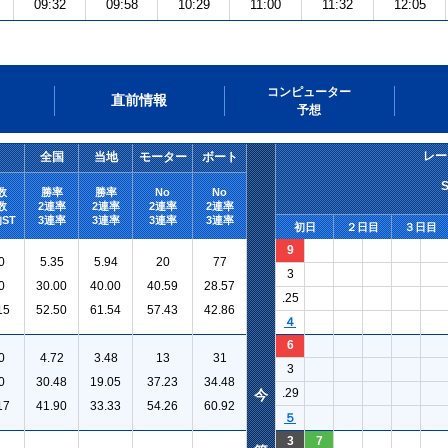
09:32
09:58
10:29
11:00
11:32
12:05
コンピューター
直前情報
予想
レー
全国
当地
モーター
ボート
数
勝率
勝率
No
No
数
2連率
2連率
2連率
2連率
ST
3連率
3連率
3連率
3連率
初日
２日目
３日目
9
0
5.35
5.94
20
77
3
0
30.00
40.00
40.59
28.57
.25
15
52.50
61.54
57.43
42.86
４
6
0
4.72
3.48
13
31
3
0
30.48
19.05
37.23
34.48
.29
今
17
41.90
33.33
54.26
60.92
５
3
7