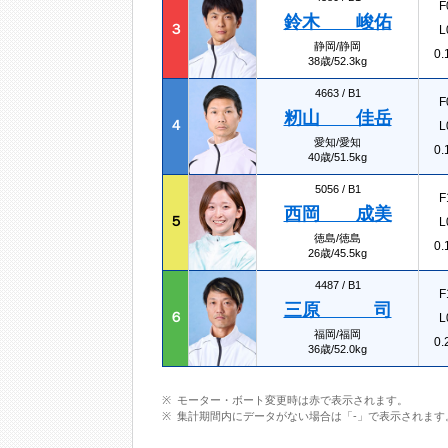
F
鈴木 峻佑
３
L
静岡/静岡
0.
38歳/52.3kg
4663 /
B1
F
籾山 佳岳
４
L
愛知/愛知
0.
40歳/51.5kg
5056 /
B1
F
西岡 成美
５
L
徳島/徳島
0.
26歳/45.5kg
4487 /
B1
F
三原 司
６
L
福岡/福岡
0.
36歳/52.0kg
モーター・ボート変更時は赤で表示されます。
集計期間内にデータがない場合は「-」で表示されます