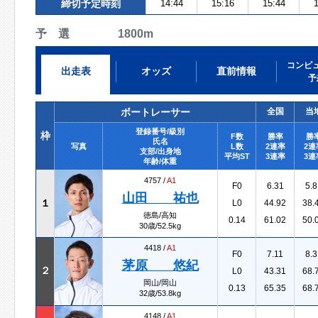
締切予定時刻
14:44
15:16
15:44
1
予 選 1800m
コンピ
出走表
オッズ
直前情報
予
ボートレーサー
全国
当
登録番号/級別
枠
F数
勝率
勝
氏名
写真
L数
2連率
2連
支部/出身地
平均ST
3連率
3連
年齢/体重
4757 /
A1
F0
6.31
5.8
山田 祐也
１
L0
44.92
38.
徳島/高知
0.14
61.02
50.
30歳/52.5kg
4418 /
A1
F0
7.11
8.3
茅原 悠紀
２
L0
43.31
68.
岡山/岡山
0.13
65.35
68.
32歳/53.8kg
4148 /
A1