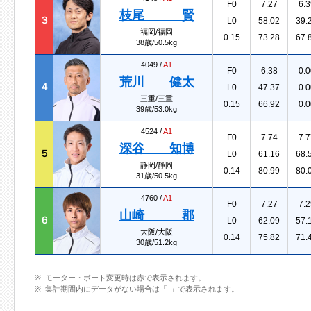
F0
7.27
6.3
枝尾 賢
３
L0
58.02
39.
福岡/福岡
0.15
73.28
67.
38歳/50.5kg
4049 /
A1
F0
6.38
0.0
荒川 健太
４
L0
47.37
0.0
三重/三重
0.15
66.92
0.0
39歳/53.0kg
4524 /
A1
F0
7.74
7.7
深谷 知博
５
L0
61.16
68.
静岡/静岡
0.14
80.99
80.
31歳/50.5kg
4760 /
A1
F0
7.27
7.2
山崎 郡
６
L0
62.09
57.
大阪/大阪
0.14
75.82
71.
30歳/51.2kg
モーター・ボート変更時は赤で表示されます。
集計期間内にデータがない場合は「-」で表示されます。