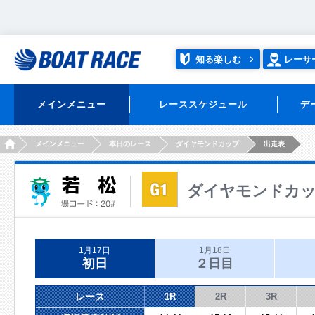
知る楽しむ
レーサ
メインメニュー
レーススケジュール
デ
HOME
メインメニュー
本日のレース
ダイヤモンドカップ
出走表
ダイヤモンドカ
1月17日
1月18日
初日
２日目
レース
1R
2R
3R