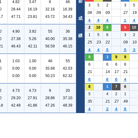
節
1
4.82
3.47
6
46
3
5
2
3
5
0
28.44
16.19
32.16
16.39
.08
.09
.09
.27
.19
17
47.71
23.81
43.72
34.43
成
４
４
４
１
４
2
10
8
5
10
0
4.90
3.92
55
36
1
5
6
3
2
績
0
27.38
5.26
40.00
35.38
.25
.23
.22
.09
.10
21
46.43
42.11
56.59
46.15
４
４
５
５
３
8
3
9
9
1
1.03
1.00
46
55
6
6
6
6
0
0.00
0.00
35.68
42.03
.21
.14
.17
.21
0.00
0.00
50.23
62.32
６
６
６
４
8
1
7
6
2
4.73
4.73
9
20
5
4
2
1
0
29.20
27.91
28.86
37.10
.35
.21
.27
.49
18
42.48
41.86
47.26
48.39
４
２
４
６
。