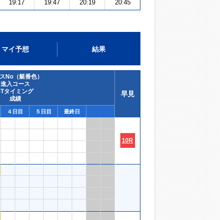
19:17
19:47
20:19
20:45
マイ予想
結果
スNo（艇番色）
進入コース
STタイミング
早見
成績
４日目
５日目
最終日
10R