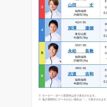
F
山田 丈
３
L
福岡/福岡
0.
24歳/52.0kg
4114 /
B1
F
深澤 達徳
４
L
東京/山梨
0.
41歳/51.5kg
5237 /
B2
F
永松 良教
５
L
福岡/福岡
-
23歳/55.2kg
3953 /
B1
F
志道 吉和
６
L
福岡/福岡
0.
46歳/52.0kg
モーター・ボート変更時は赤で表示されます。
集計期間内にデータがない場合は「-」で表示されます