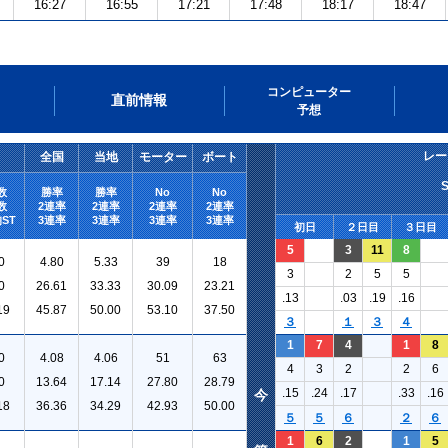
16:27
16:55
17:21
17:48
18:17
18:47
コンピューター
直前情報
予想
レー
全国
当地
モーター
ボート
数
勝率
勝率
No
No
数
2連率
2連率
2連率
2連率
ST
3連率
3連率
3連率
3連率
初日
２日目
３日目
5
3
11
8
0
4.80
5.33
39
18
3
2
5
5
0
26.61
33.33
30.09
23.21
.13
.03
.19
.16
19
45.87
50.00
53.10
37.50
３
１
３
４
1
7
4
1
8
0
4.08
4.06
51
63
4
3
2
2
6
0
13.64
17.14
27.80
28.79
.15
.24
.17
.33
.16
今
18
36.36
34.29
42.93
50.00
５
５
６
２
６
1
6
2
1
5