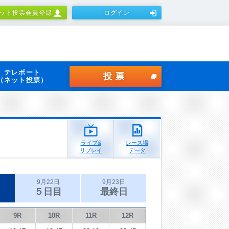
ット投票会員登録
ログイン
テレボート
投票
（ネット投票）
ライブ&
レース場
リプレイ
データ
9月22日
9月23日
５日目
最終日
9R
10R
11R
12R