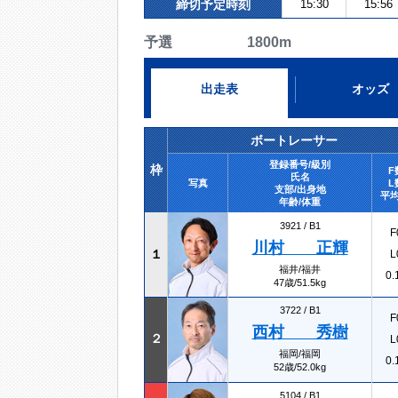
締切予定時刻
15:30
15:56
予選 1800m
出走表
オッズ
ボートレーサー
登録番号/級別
枠
F
氏名
写真
L
支部/出身地
平均
年齢/体重
3921 /
B1
F
川村 正輝
１
L
福井/福井
0.
47歳/51.5kg
3722 /
B1
F
西村 秀樹
２
L
福岡/福岡
0.
52歳/52.0kg
5104 /
B1