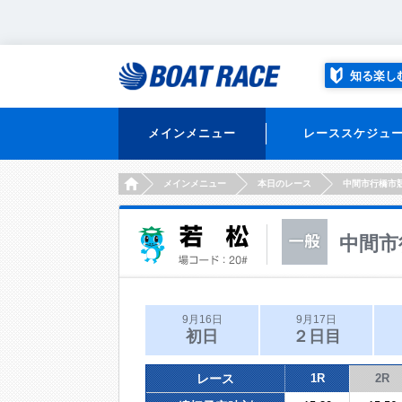
知る楽し
メインメニュー
レーススケジュ
HOME
メインメニュー
本日のレース
中間市行橋市
中間市
9月16日
9月17日
初日
２日目
レース
1R
2R