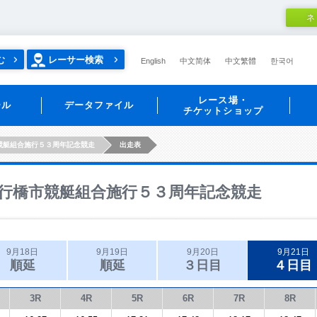
ネ
む
レーサー検索
English
中文简体
中文繁體
한국어
レース場・
ール
データファイル
チケットショップ
競艇組合施行５３周年記念競走
出走表
行橋市競艇組合施行５３周年記念競走
9月18日
9月19日
9月20日
9月21日
順延
順延
３日目
４日目
3R
4R
5R
6R
7R
8R