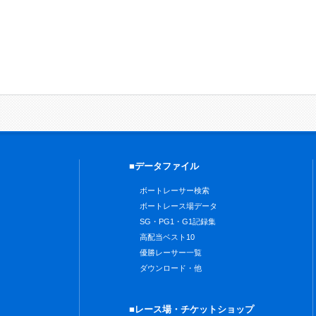
■データファイル
ボートレーサー検索
ボートレース場データ
SG・PG1・G1記録集
高配当ベスト10
優勝レーサー一覧
ダウンロード・他
■レース場・チケットショップ