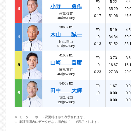
F0
5.22
4.4
小野 勇作
３
L0
35.29
20.
佐賀/佐賀
0.17
51.96
46.
48歳/51.5kg
3866 /
B1
F0
5.19
4.5
木山 誠一
４
L0
34.34
30.
岡山/岡山
0.13
51.52
38.
51歳/52.6kg
4103 /
B1
F0
3.73
3.6
山崎 善庸
５
L0
16.67
16.
埼玉/東京
0.23
27.38
29.
46歳/52.8kg
5458 /
B2
F0
1.67
0.0
田中 大輝
６
L0
0.00
0.0
福岡/福岡
-
0.00
0.0
19歳/52.0kg
モーター・ボート変更時は赤で表示されます。
集計期間内にデータがない場合は「-」で表示されます。