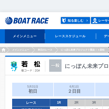
知る楽しむ
レーサ
メインメニュー
レーススケジュール
デ
HOME
メインメニュー
本日のレース
にっぽん未来プロジェクト競走ｉｎ若松
にっぽん未来プロ
5月31日
6月1日
初日
２日目
レース
1R
2R
3R