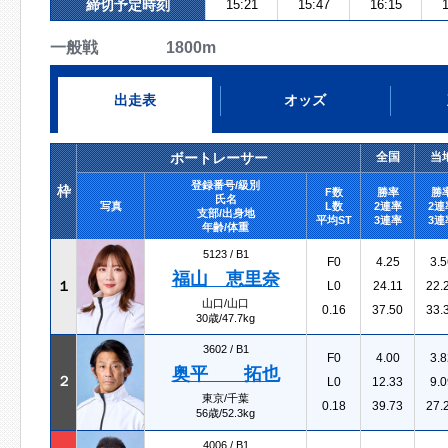
締切予定時刻
15:21
15:47
16:15
1
一般戦 1800m
出走表
オッズ
ボートレーサー
全国
当
登録番号/級別
枠
F数
勝率
勝
氏名
写真
L数
2連率
2連
支部/出身地
平均ST
3連率
3連
年齢/体重
5123 /
B1
F0
4.25
3.5
福山 恵里奈
１
L0
24.11
22.
山口/山口
0.16
37.50
33.
30歳/47.7kg
3602 /
B1
F0
4.00
3.8
奥平 拓也
２
L0
12.33
9.0
東京/千葉
0.18
39.73
27.
56歳/52.3kg
4006 /
B1