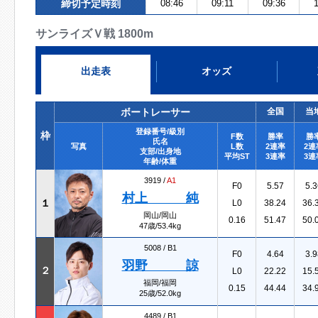
締切予定時刻
08:46
09:11
09:36
1
サンライズＶ戦 1800m
出走表
オッズ
ボートレーサー
全国
当
登録番号/級別
枠
F数
勝率
勝
氏名
写真
L数
2連率
2連
支部/出身地
平均ST
3連率
3連
年齢/体重
3919 /
A1
F0
5.57
5.3
村上 純
１
L0
38.24
36.
岡山/岡山
0.16
51.47
50.
47歳/53.4kg
5008 /
B1
F0
4.64
3.9
羽野 諒
２
L0
22.22
15.
福岡/福岡
0.15
44.44
34.
25歳/52.0kg
4489 /
B1