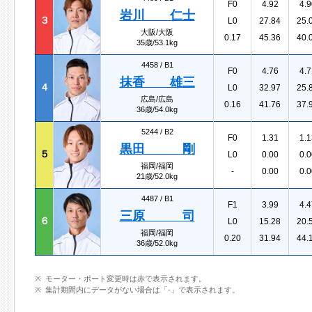
F0
4.92
4.9
岩川 仁士
３
L0
27.84
25.
大阪/大阪
0.17
45.36
40.
35歳/53.1kg
4458 /
B1
F0
4.76
4.7
抹香 雄三
４
L0
32.97
25.
広島/広島
0.16
41.76
37.
36歳/54.0kg
5244 /
B2
F0
1.31
1.1
黒田 剛
５
L0
0.00
0.0
福岡/福岡
-
0.00
0.0
21歳/52.0kg
4487 /
B1
F1
3.99
4.4
三原 司
６
L0
15.28
20.
福岡/福岡
0.20
31.94
44.
36歳/52.0kg
モーター・ボート変更時は赤で表示されます。
集計期間内にデータがない場合は「-」で表示されます。