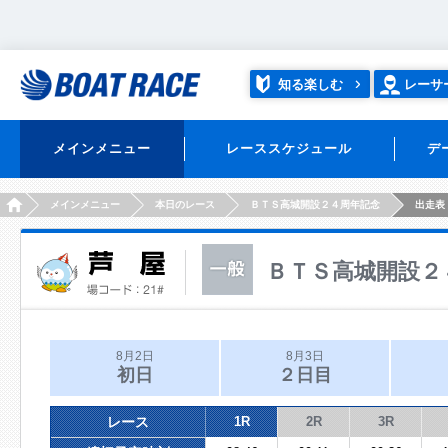
知る楽しむ
レーサ
メインメニュー
レーススケジュール
デ
HOME
メインメニュー
本日のレース
ＢＴＳ高城開設２４周年記念
出走表
ＢＴＳ高城開設２
8月2日
8月3日
初日
２日目
レース
1R
2R
3R