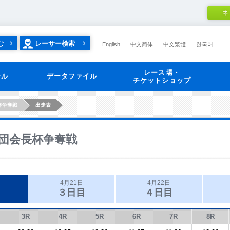
ネ
む
レーサー検索
English
中文简体
中文繁體
한국어
レース場・
ール
データファイル
チケットショップ
杯争奪戦
出走表
団会長杯争奪戦
4月21日
4月22日
３日目
４日目
3R
4R
5R
6R
7R
8R