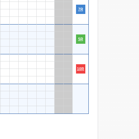
7R
5R
10R