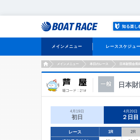
知る楽し
メインメニュー
レーススケジュ
HOME
メインメニュー
本日のレース
日本財団会長
日本財
4月19日
4月20日
初日
２日目
レース
1R
2R