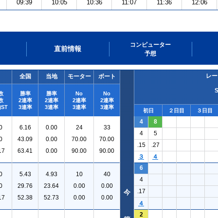
09:39
10:05
10:36
11:07
11:36
12:06
コンピューター
直前情報
予想
レー
全国
当地
モーター
ボート
数
勝率
勝率
No
No
数
2連率
2連率
2連率
2連率
ST
3連率
3連率
3連率
3連率
初日
２日目
３日目
4
8
0
6.16
0.00
24
33
4
5
0
43.09
0.00
70.00
70.00
.15
.27
17
63.41
0.00
90.00
90.00
３
４
6
0
5.43
4.93
10
40
4
0
29.76
23.64
0.00
0.00
.17
今
17
52.38
52.73
0.00
0.00
４
2