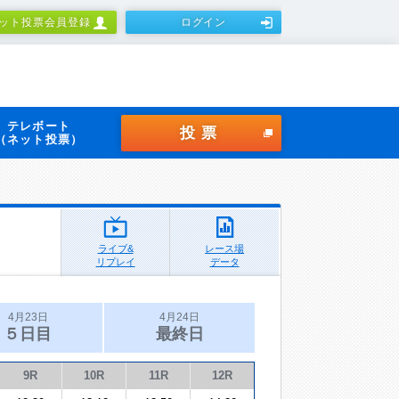
ット投票会員登録
ログイン
テレボート
投票
（ネット投票）
ライブ&
レース場
リプレイ
データ
4月23日
4月24日
５日目
最終日
9R
10R
11R
12R