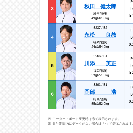
F
秋田 健太郎
３
L
埼玉/埼玉
0.
49歳/61.0kg
5237 /
B2
F
永松 良教
４
L
福岡/福岡
0.
24歳/54.9kg
3566 /
B1
F
川添 英正
５
L
福岡/福岡
0.
53歳/51.5kg
3361 /
B1
F
岡部 浩
６
L
徳島/徳島
0.
55歳/52.0kg
モーター・ボート変更時は赤で表示されます。
集計期間内にデータがない場合は「-」で表示されます