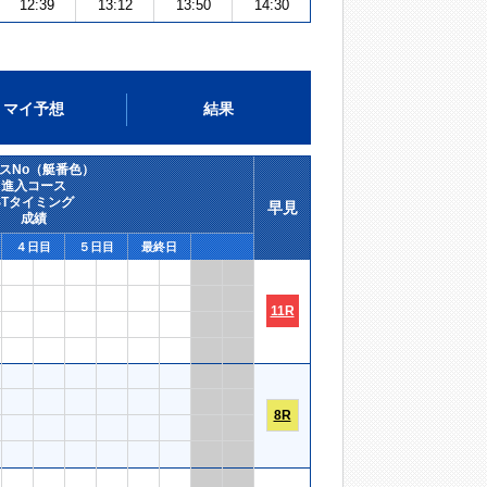
12:39
13:12
13:50
14:30
マイ予想
結果
スNo（艇番色）
進入コース
STタイミング
早見
成績
４日目
５日目
最終日
11R
8R