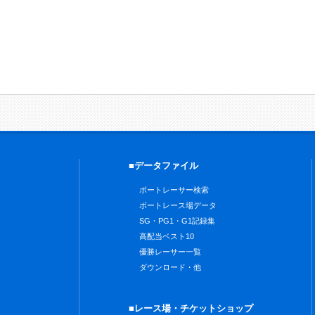
■データファイル
ボートレーサー検索
ボートレース場データ
SG・PG1・G1記録集
高配当ベスト10
優勝レーサー一覧
ダウンロード・他
■レース場・チケットショップ