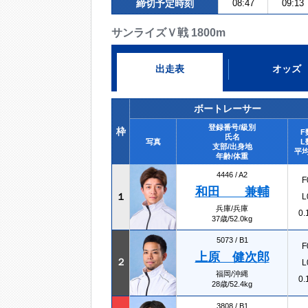
締切予定時刻
08:47
09:13
サンライズＶ戦 1800m
出走表
オッズ
ボートレーサー
登録番号/級別
枠
F
氏名
写真
L
支部/出身地
平均
年齢/体重
4446 /
A2
F
和田 兼輔
１
L
兵庫/兵庫
0.
37歳/52.0kg
5073 /
B1
F
上原 健次郎
２
L
福岡/沖縄
0.
28歳/52.4kg
3808 /
B1