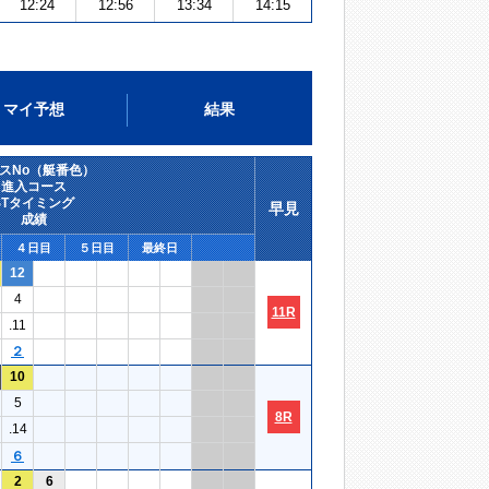
12:24
12:56
13:34
14:15
マイ予想
結果
スNo（艇番色）
進入コース
STタイミング
早見
成績
４日目
５日目
最終日
12
4
11R
.11
２
10
5
8R
.14
６
2
6