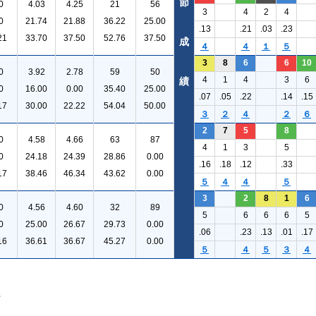
節
0
4.03
4.25
21
56
3
4
2
4
0
21.74
21.88
36.22
25.00
.13
.21
.03
.23
21
33.70
37.50
52.76
37.50
成
４
４
１
５
3
8
6
6
10
0
3.92
2.78
59
50
4
1
4
3
6
績
0
16.00
0.00
35.40
25.00
.07
.05
.22
.14
.15
17
30.00
22.22
54.04
50.00
３
２
４
２
６
2
7
5
8
0
4.58
4.66
63
87
4
1
3
5
0
24.18
24.39
28.86
0.00
.16
.18
.12
.33
17
38.46
46.34
43.62
0.00
５
４
４
５
3
2
8
1
6
0
4.56
4.60
32
89
5
6
6
6
5
0
25.00
26.67
29.73
0.00
.06
.23
.13
.01
.17
16
36.61
36.67
45.27
0.00
５
４
５
３
４
。