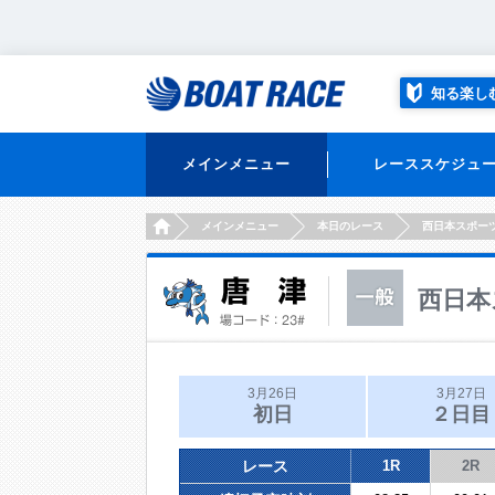
知る楽し
メインメニュー
レーススケジュ
HOME
メインメニュー
本日のレース
西日本スポー
西日本
3月26日
3月27日
初日
２日目
レース
1R
2R