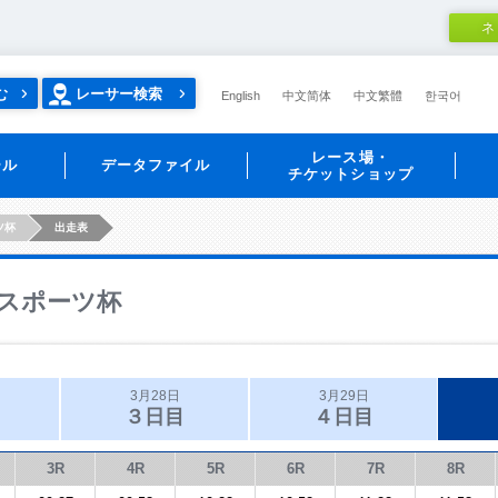
ネ
む
レーサー検索
English
中文简体
中文繁體
한국어
レース場・
ール
データファイル
チケットショップ
ツ杯
出走表
スポーツ杯
3月28日
3月29日
３日目
４日目
3R
4R
5R
6R
7R
8R