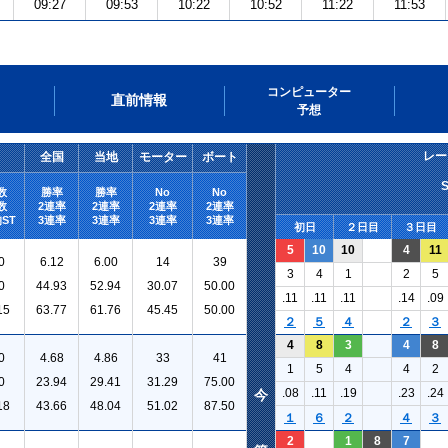
09:27
09:53
10:22
10:52
11:22
11:53
コンピューター
直前情報
予想
レー
全国
当地
モーター
ボート
数
勝率
勝率
No
No
数
2連率
2連率
2連率
2連率
ST
3連率
3連率
3連率
3連率
初日
２日目
３日目
5
10
10
4
11
0
6.12
6.00
14
39
3
4
1
2
5
0
44.93
52.94
30.07
50.00
.11
.11
.11
.14
.09
15
63.77
61.76
45.45
50.00
２
５
４
２
３
4
8
3
4
8
0
4.68
4.86
33
41
1
5
4
4
2
0
23.94
29.41
31.29
75.00
.08
.11
.19
.23
.24
今
18
43.66
48.04
51.02
87.50
１
６
２
４
３
2
1
8
7