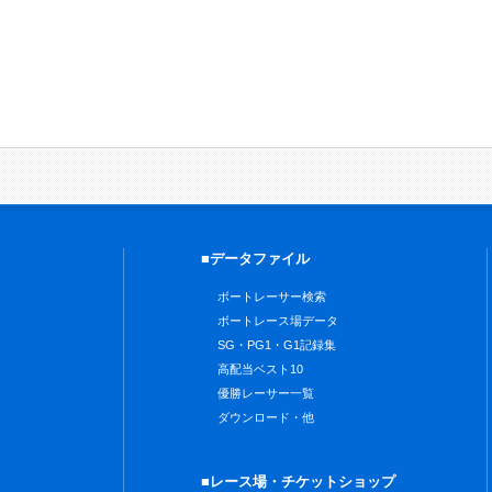
■データファイル
ボートレーサー検索
ボートレース場データ
SG・PG1・G1記録集
高配当ベスト10
優勝レーサー一覧
ダウンロード・他
■レース場・チケットショップ