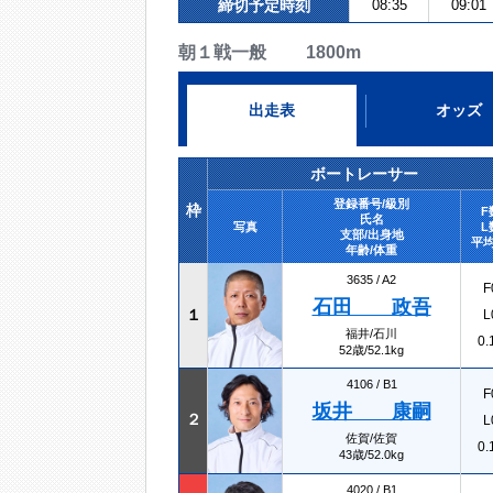
締切予定時刻
08:35
09:01
朝１戦一般 1800m
出走表
オッズ
ボートレーサー
登録番号/級別
枠
F
氏名
写真
L
支部/出身地
平均
年齢/体重
3635 /
A2
F
石田 政吾
１
L
福井/石川
0.
52歳/52.1kg
4106 /
B1
F
坂井 康嗣
２
L
佐賀/佐賀
0.
43歳/52.0kg
4020 /
B1