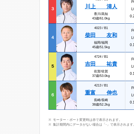
F
川上 清人
３
L
香川/高知
0.
43歳/61.0kg
4023 /
B1
F
柴田 友和
４
L
福岡/福岡
0.
45歳/51.5kg
4724 /
B1
F
吉田 祐貴
５
L
佐賀/佐賀
0.
37歳/53.0kg
4213 /
B1
F
重富 伸也
６
L
長崎/長崎
0.
38歳/52.2kg
モーター・ボート変更時は赤で表示されます。
集計期間内にデータがない場合は「-」で表示されます