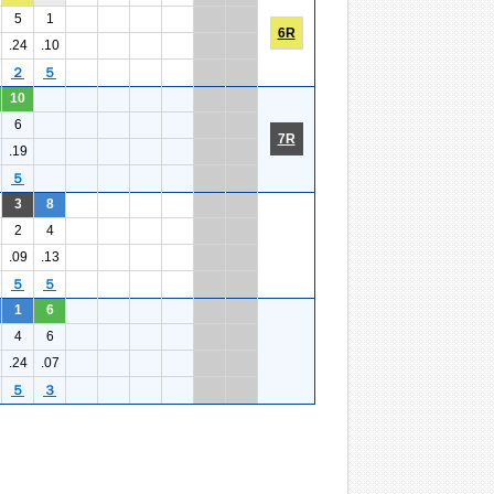
5
1
6R
.24
.10
２
５
10
6
7R
.19
５
3
8
2
4
.09
.13
５
５
1
6
4
6
.24
.07
５
３