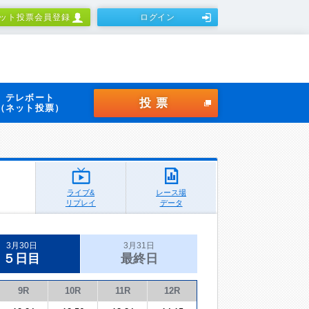
ット投票会員登録
ログイン
テレボート
投票
（ネット投票）
ライブ&
レース場
リプレイ
データ
3月30日
3月31日
５日目
最終日
9R
10R
11R
12R