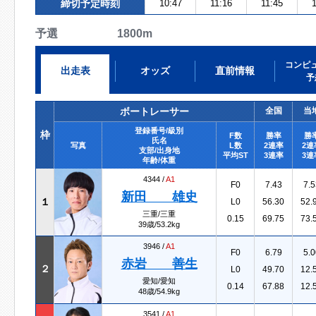
締切予定時刻
10:47
11:16
11:45
1
予選 1800m
コンピ
出走表
オッズ
直前情報
予
ボートレーサー
全国
当
登録番号/級別
枠
F数
勝率
勝
氏名
写真
L数
2連率
2連
支部/出身地
平均ST
3連率
3連
年齢/体重
4344 /
A1
F0
7.43
7.5
新田 雄史
１
L0
56.30
52.
三重/三重
0.15
69.75
73.
39歳/53.2kg
3946 /
A1
F0
6.79
5.0
赤岩 善生
２
L0
49.70
12.
愛知/愛知
0.14
67.88
12.
48歳/54.9kg
3541 /
A1