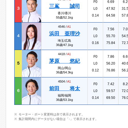
F0
6.69
6.2
三嶌 誠司
３
L0
47.92
31.
香川/香川
0.14
64.58
57.
55歳/52.1kg
4546 /
A1
F0
7.56
7.0
浜田 亜理沙
４
L0
55.70
54.
埼玉/広島
0.16
75.84
72.
36歳/47.1kg
4418 /
A1
F0
7.86
6.6
茅原 悠紀
５
L0
56.20
40.
岡山/岡山
0.12
76.86
56.
36歳/54.3kg
4504 /
A1
F0
7.42
8.2
前田 将太
６
L0
59.57
72.
福岡/福岡
0.14
69.50
76.
36歳/53.1kg
モーター・ボート変更時は赤で表示されます。
集計期間内にデータがない場合は「-」で表示されます。