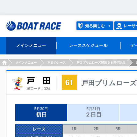
知る楽しむ
レーサ
メインメニュー
レーススケジュール
デ
HOME
メインメニュー
本日のレース
戸田プリムローズ開設６８周年記念
戸田プリムローズ
5月30日
5月31日
初日
２日目
レース
1R
2R
3R