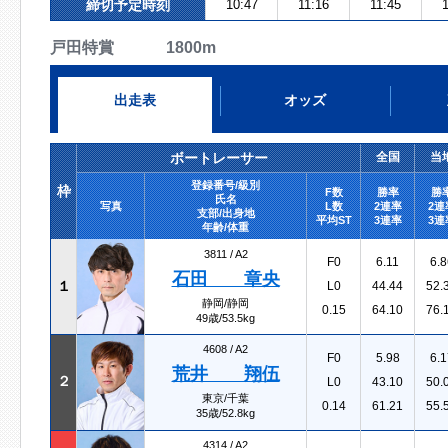
締切予定時刻
10:47
11:16
11:45
1
戸田特賞 1800m
出走表
オッズ
ボートレーサー
全国
当
登録番号/級別
枠
F数
勝率
勝
氏名
写真
L数
2連率
2連
支部/出身地
平均ST
3連率
3連
年齢/体重
3811 /
A2
F0
6.11
6.8
石田 章央
１
L0
44.44
52.
静岡/静岡
0.15
64.10
76.
49歳/53.5kg
4608 /
A2
F0
5.98
6.1
荒井 翔伍
２
L0
43.10
50.
東京/千葉
0.14
61.21
55.
35歳/52.8kg
4314 /
A2