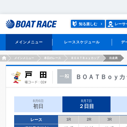
知る楽しむ
レーサ
メインメニュー
レーススケジュール
デ
HOME
メインメニュー
本日のレース
ＢＯＡＴＢｏｙカップ
出走表
ＢＯＡＴＢｏｙカ
8月6日
8月7日
初日
２日目
レース
1R
2R
3R