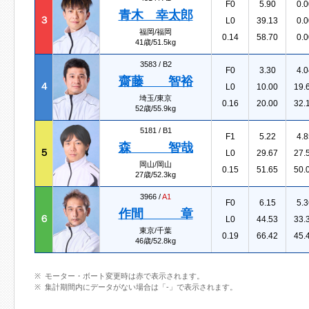
F0
5.90
0.0
青木 幸太郎
３
L0
39.13
0.0
福岡/福岡
0.14
58.70
0.0
41歳/51.5kg
3583 /
B2
F0
3.30
4.0
齋藤 智裕
４
L0
10.00
19.
埼玉/東京
0.16
20.00
32.
52歳/55.9kg
5181 /
B1
F1
5.22
4.8
森 智哉
５
L0
29.67
27.
岡山/岡山
0.15
51.65
50.
27歳/52.3kg
3966 /
A1
F0
6.15
5.3
作間 章
６
L0
44.53
33.
東京/千葉
0.19
66.42
45.
46歳/52.8kg
モーター・ボート変更時は赤で表示されます。
集計期間内にデータがない場合は「-」で表示されます。