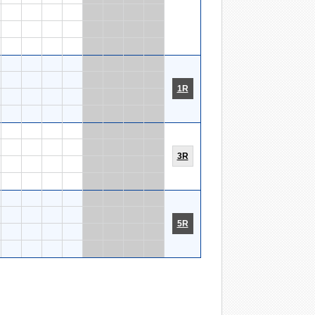
1R
3R
5R