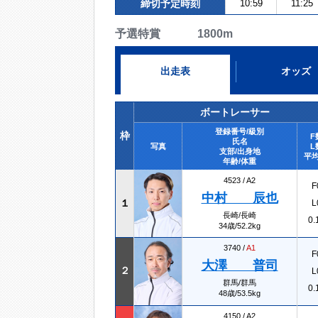
締切予定時刻
10:59
11:25
予選特賞 1800m
出走表
オッズ
ボートレーサー
登録番号/級別
枠
F
氏名
写真
L
支部/出身地
平均
年齢/体重
4523 /
A2
F
中村 辰也
１
L
長崎/長崎
0.
34歳/52.2kg
3740 /
A1
F
大澤 普司
２
L
群馬/群馬
0.
48歳/53.5kg
4150 /
A2