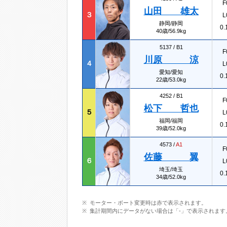
F
山田 雄太
３
L
静岡/静岡
0.
40歳/56.9kg
5137 /
B1
F
川原 涼
４
L
愛知/愛知
0.
22歳/53.0kg
4252 /
B1
F
松下 哲也
５
L
福岡/福岡
0.
39歳/52.0kg
4573 /
A1
F
佐藤 翼
６
L
埼玉/埼玉
0.
34歳/52.0kg
モーター・ボート変更時は赤で表示されます。
集計期間内にデータがない場合は「-」で表示されます