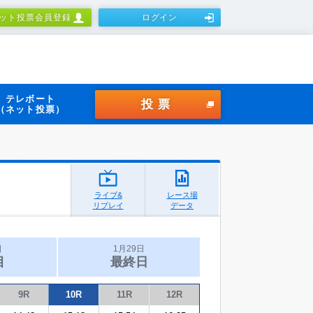
ット投票会員登録
ログイン
テレボート
投票
（ネット投票）
ライブ&
レース場
リプレイ
データ
日
1月29日
目
最終日
9R
10R
11R
12R