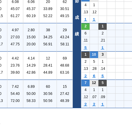
節
0
6.08
6.06
20
62
4
1
0
45.07
45.37
33.89
30.51
.13
.12
15
61.27
60.19
52.22
49.15
成
１
１
2
1
0
4.97
2.80
38
29
6
2
績
0
27.03
15.00
34.25
43.24
.11
.21
17
47.75
20.00
56.91
58.11
５
１
1
10
3
0
4.42
4.14
12
69
2
5
1
0
23.76
14.29
28.41
48.68
.13
.28
.14
17
39.60
42.86
44.89
63.16
２
６
５
7
12
5
0
7.42
6.89
60
15
4
1
1
0
54.40
50.00
30.56
27.42
.12
.07
.09
13
72.00
58.33
50.56
48.39
２
２
１
。