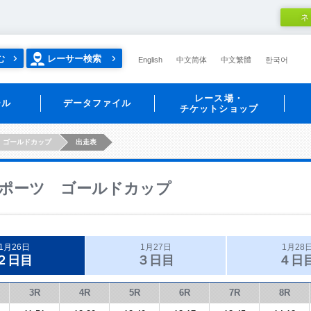
ネ
む
レーサー検索
English
中文简体
中文繁體
한국어
レース場・
ール
データファイル
チケットショップ
 ゴールドカップ
出走表
ポーツ ゴールドカップ
1月26日
1月27日
1月28
２日目
３日目
４日
3R
4R
5R
6R
7R
8R