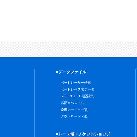
■データファイル
ボートレーサー検索
ボートレース場データ
SG・PG1・G1記録集
高配当ベスト10
優勝レーサー一覧
ダウンロード・他
■レース場・チケットショップ