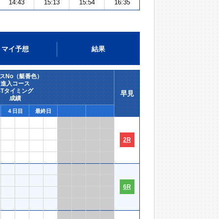
14:43
15:13
15:54
16:35
マイ予想
結果
スNo（艇番色）
進入コース
STタイミング
早見
成績
４日目
最終日
2R
6R