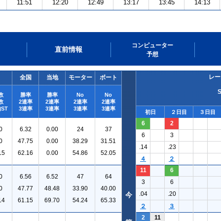
11:51
12:20
12:49
13:17
13:45
14:13
コンピューター
直前情報
予想
レー
全国
当地
モーター
ボート
数
勝率
勝率
No
No
数
2連率
2連率
2連率
2連率
ST
3連率
3連率
3連率
3連率
初日
２日目
３日目
6
2
0
6.32
0.00
24
37
6
3
0
47.75
0.00
38.29
31.51
.14
.23
15
62.16
0.00
54.86
52.05
４
２
11
6
0
6.56
6.52
47
64
3
6
0
47.77
48.48
33.90
40.00
.04
.20
今
14
61.15
69.70
54.24
65.33
２
３
2
11