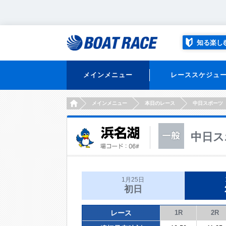
知る楽し
メインメニュー
レーススケジュ
HOME
メインメニュー
本日のレース
中日スポーツ
中日ス
1月25日
初日
レース
1R
2R