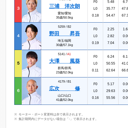
F0
5.48
6.7
三浦 洋次朗
３
L0
35.77
47.
愛知/愛知
0.18
54.47
67.
35歳/50.5kg
5259 /
B2
F0
2.25
1.6
野田 昇吾
４
L0
2.82
0.0
埼玉/福岡
0.19
7.04
0.0
30歳/57.1kg
5141 /
A1
F0
6.24
6.1
大澤 風葵
５
L0
50.55
41.
群馬/群馬
0.11
62.64
66.
23歳/52.0kg
4179 /
B1
F0
5.17
0.0
広次 修
６
L0
29.63
0.0
山口/山口
0.16
55.56
0.0
41歳/52.0kg
モーター・ボート変更時は赤で表示されます。
集計期間内にデータがない場合は「-」で表示されます。