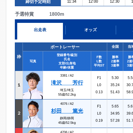
締切予定時刻
11:34
12:00
12:30
1
予選特賞 1800m
出走表
オッズ
ボートレーサー
全国
当
登録番号/級別
枠
F数
勝率
勝
氏名
写真
L数
2連率
2連
支部/出身地
平均ST
3連率
3連
年齢/体重
3381 /
A2
F1
5.30
5.5
滝沢 芳行
１
L0
35.24
30.
埼玉/埼玉
0.13
51.43
58.
55歳/52.2kg
4076 /
A2
F1
5.65
5.6
杉田 篤光
２
L0
34.95
39.
静岡/静岡
0.19
57.28
51.
45歳/52.5kg
4706 /
A2