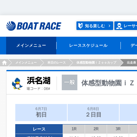
知る楽しむ
レーサ
メインメニュー
レーススケジュール
デ
HOME
メインメニュー
本日のレース
体感型動物園ｉＺｏｏカップ
出走表
体感型動物園ｉＺ
6月7日
6月8日
初日
２日目
レース
1R
2R
3R