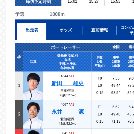
締切予定時刻
15:01
15:27
15:53
1
予選 1800m
コンピ
出走表
オッズ
直前情報
予
ボートレーサー
全国
当
登録番号/級別
枠
F数
勝率
勝
氏名
写真
L数
2連率
2連
支部/出身地
平均ST
3連率
3連
年齢/体重
4344 /
A1
F0
7.35
9.0
新田 雄史
１
L0
49.44
78.
三重/三重
0.15
68.54
82.
38歳/52.5kg
4067 /
A1
F1
6.62
6.4
永井 源
２
L0
49.48
43.
愛知/福岡
0.15
71.13
70.
43歳/52.0kg
3941 /
A1