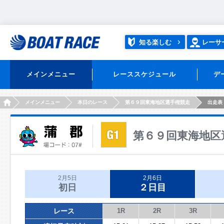
知る楽しむ
レーサ
メインメニュー
レーススケジュール
デ
HOME
メインメニュー
本日のレース
第６９回東海地区選手権競走
出走表
第６９回東海地区
2月5日
2月6日
初日
２日目
レース
1R
2R
3R