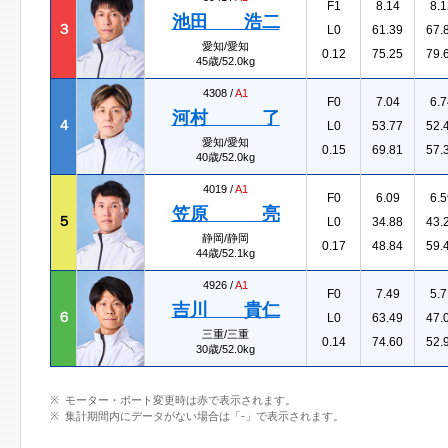
F1
8.14
8.1
池田 浩二
３
L0
61.39
67.
愛知/愛知
0.12
75.25
79.
45歳/52.0kg
4308 /
A1
F0
7.04
6.7
河村 了
４
L0
53.77
52.
愛知/愛知
0.15
69.81
57.
40歳/52.0kg
4019 /
A1
F0
6.09
6.5
笠原 亮
５
L0
34.88
43.
静岡/静岡
0.17
48.84
59.
44歳/52.1kg
4926 /
A1
F0
7.49
5.7
吉川 貴仁
６
L0
63.49
47.
三重/三重
0.14
74.60
52.
30歳/52.0kg
モーター・ボート変更時は赤で表示されます。
集計期間内にデータがない場合は「-」で表示されます。