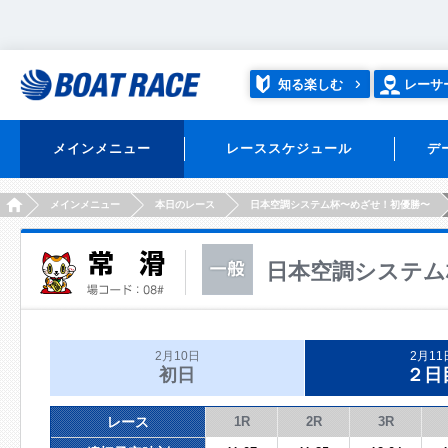
知る楽しむ
レーサ
メインメニュー
レーススケジュール
デ
HOME
メインメニュー
本日のレース
日本空調システム杯〜めざせ！初優勝〜
日本空調システム
2月10日
2月11
初日
２日
レース
1R
2R
3R