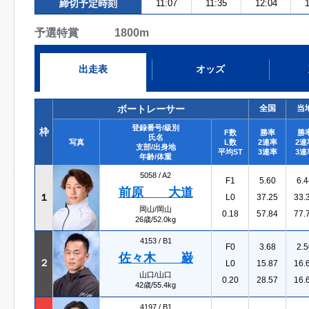
締切予定時刻
11:07
11:35
12:04
1
予選特賞 1800m
出走表
オッズ
ボートレーサー
全国
当
登録番号/級別
枠
F数
勝率
勝
氏名
写真
L数
2連率
2連
支部/出身地
平均ST
3連率
3連
年齢/体重
5058 /
A2
F1
5.60
6.4
前原 大道
１
L0
37.25
33.
岡山/岡山
0.18
57.84
77.
26歳/52.0kg
4153 /
B1
F0
3.68
2.5
佐々木 巌
２
L0
15.87
16.
山口/山口
0.20
28.57
16.
42歳/55.4kg
4197 /
B1