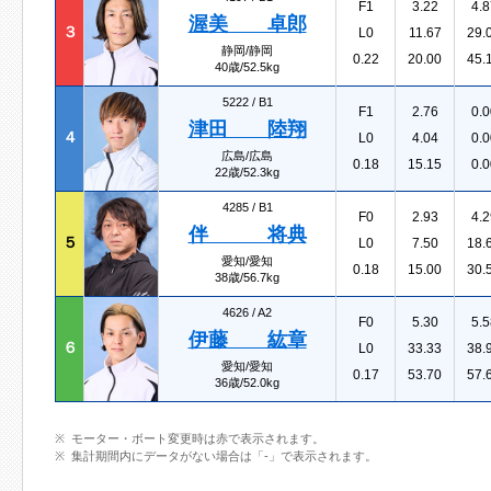
F1
3.22
4.8
渥美 卓郎
３
L0
11.67
29.
静岡/静岡
0.22
20.00
45.
40歳/52.5kg
5222 /
B1
F1
2.76
0.0
津田 陸翔
４
L0
4.04
0.0
広島/広島
0.18
15.15
0.0
22歳/52.3kg
4285 /
B1
F0
2.93
4.2
伴 将典
５
L0
7.50
18.
愛知/愛知
0.18
15.00
30.
38歳/56.7kg
4626 /
A2
F0
5.30
5.5
伊藤 紘章
６
L0
33.33
38.
愛知/愛知
0.17
53.70
57.
36歳/52.0kg
モーター・ボート変更時は赤で表示されます。
集計期間内にデータがない場合は「-」で表示されます。