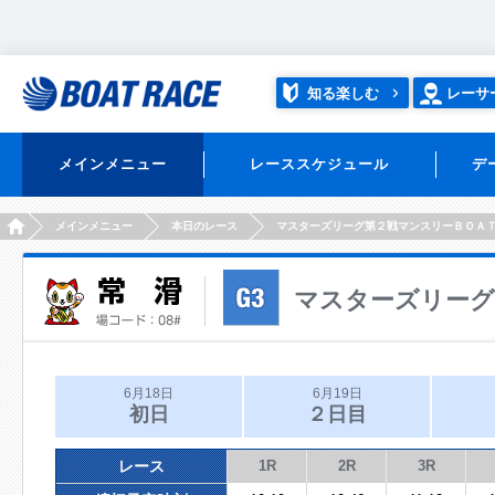
知る楽しむ
レーサ
メインメニュー
レーススケジュール
デ
HOME
メインメニュー
本日のレース
マスターズリーグ第２戦マンスリーＢＯＡ
マスターズリーグ
6月18日
6月19日
初日
２日目
レース
1R
2R
3R