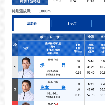
締切予定時刻
10:19
10:46
11:13
特別選抜戦 1800m
出走表
オッズ
ボートレーサー
全国
当
登録番号/級別
枠
F数
勝率
勝
氏名
写真
L数
2連率
2連
支部/出身地
平均ST
3連率
3連
年齢/体重
3563 /
A2
F0
5.44
5.9
堤 昇
１
L0
35.25
45.
静岡/静岡
0.15
55.40
60.
55歳/52.3kg
3930 /
B1
F0
5.64
7.3
岸本 隆
２
L0
41.67
66.
岡山/岡山
0.15
52.78
66.
49歳/54.4kg
3966 /
A1