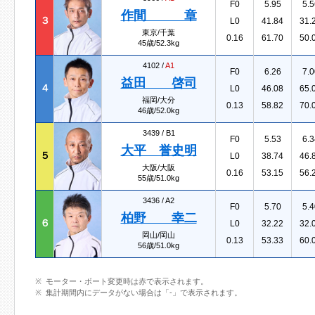
F0
5.95
5.5
作間 章
３
L0
41.84
31.
東京/千葉
0.16
61.70
50.
45歳/52.3kg
4102 /
A1
F0
6.26
7.0
益田 啓司
４
L0
46.08
65.
福岡/大分
0.13
58.82
70.
46歳/52.0kg
3439 /
B1
F0
5.53
6.3
大平 誉史明
５
L0
38.74
46.
大阪/大阪
0.16
53.15
56.
55歳/51.0kg
3436 /
A2
F0
5.70
5.4
柏野 幸二
６
L0
32.22
32.
岡山/岡山
0.13
53.33
60.
56歳/51.0kg
モーター・ボート変更時は赤で表示されます。
集計期間内にデータがない場合は「-」で表示されます。