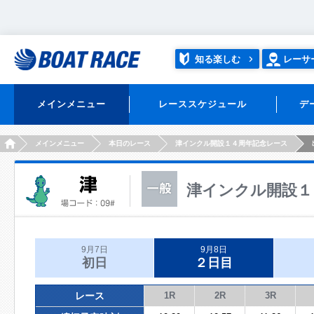
知る楽しむ
レーサ
メインメニュー
レーススケジュール
デ
HOME
メインメニュー
本日のレース
津インクル開設１４周年記念レース
津インクル開設１
9月7日
9月8日
初日
２日目
レース
1R
2R
3R