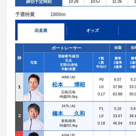
締切予定時刻
10:29
10:57
11:26
予選特賞 1800m
出走表
オッズ
ボートレーサー
全国
当
登録番号/級別
枠
F数
勝率
勝
氏名
写真
L数
2連率
2連
支部/出身地
平均ST
3連率
3連
年齢/体重
4000 /
A2
F0
6.07
5.2
松本 博昭
１
L0
37.88
33.
広島/広島
0.17
62.88
50.
48歳/55.0kg
3475 /
A2
F1
5.10
5.6
橋本 久和
２
L0
33.67
38.
群馬/群馬
0.18
46.94
53.
55歳/52.4kg
4164 /
B1