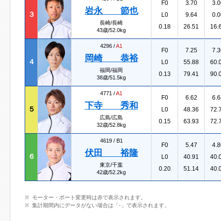
F0
3.70
3.0
岩永 節也
３
L0
9.64
0.0
長崎/長崎
0.18
26.51
16.
43歳/52.0kg
4296 /
A1
F0
7.25
7.3
岡崎 恭裕
４
L0
55.88
60.
福岡/福岡
0.13
79.41
90.
38歳/51.5kg
4771 /
A1
F0
6.62
6.6
下寺 秀和
５
L0
48.36
72.
広島/広島
0.15
63.93
72.
32歳/52.8kg
4619 /
B1
F0
5.47
4.8
伏田 裕隆
６
L0
40.91
40.
東京/千葉
0.20
51.14
40.
42歳/52.2kg
モーター・ボート変更時は赤で表示されます。
集計期間内にデータがない場合は「-」で表示されます。