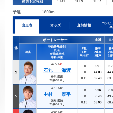
締切予定時刻
10:41
11:09
11:37
1
予選 1800m
コンピ
出走表
オッズ
直前情報
予
ボートレーサー
全国
当
登録番号/級別
枠
F数
勝率
勝
氏名
写真
L数
2連率
2連
支部/出身地
平均ST
3連率
3連
年齢/体重
4772 /
A1
F0
6.91
6.7
石丸 海渡
１
L0
44.03
44.
香川/愛媛
0.15
69.40
63.
28歳/53.7kg
4910 /
A2
F0
6.36
6.0
中村 泰平
２
L0
50.40
43.
愛知/愛知
0.15
68.00
68.
25歳/51.0kg
4066 /
A2