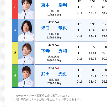
F0
5.52
6.0
東本 勝利
３
L0
37.30
48.
三重/三重
0.16
53.97
65.
41歳/53.9kg
4553 /
A2
F0
6.30
6.4
坪口 竜也
４
L0
42.42
48.
長崎/長崎
0.16
65.91
66.
32歳/53.3kg
4771 /
A2
F0
5.79
5.8
下寺 秀和
５
L0
41.41
50.
広島/広島
0.16
56.25
50.
28歳/52.4kg
3654 /
A1
F0
5.85
6.8
武田 光史
６
L0
37.21
51.
福井/福井
0.16
53.49
66.
47歳/52.2kg
モーター・ボート変更時は赤で表示されます。
集計期間内にデータがない場合は「-」で表示されます。