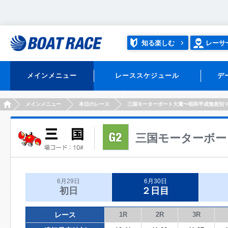
知る楽しむ
レーサ
メインメニュー
レーススケジュール
デ
HOME
メインメニュー
本日のレース
三国モーターボート大賞〜昭和平成無差別
三国モーターボー
6月29日
6月30日
初日
２日目
レース
1R
2R
3R