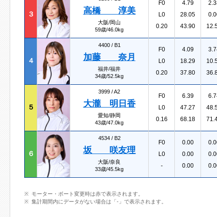
F0
4.79
2.3
高橋 淳美
３
L0
28.05
0.0
大阪/岡山
0.20
43.90
12.
59歳/46.0kg
4400 /
B1
F0
4.09
3.7
加藤 奈月
４
L0
18.29
10.
福井/福井
0.20
37.80
36.
34歳/52.5kg
3999 /
A2
F0
6.39
6.7
大瀧 明日香
５
L0
47.27
48.
愛知/静岡
0.16
68.18
71.
43歳/47.0kg
4534 /
B2
F0
0.00
0.0
坂 咲友理
６
L0
0.00
0.0
大阪/奈良
-
0.00
0.0
33歳/45.5kg
モーター・ボート変更時は赤で表示されます。
集計期間内にデータがない場合は「-」で表示されます。