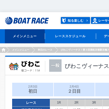
知る楽しむ
レーサ
メインメニュー
レーススケジュール
デ
HOME
メインメニュー
本日のレース
びわこヴィーナス！第３回酒処京都新京極
びわこヴィーナス
2月3日
2月4日
初日
２日目
レース
1R
2R
3R