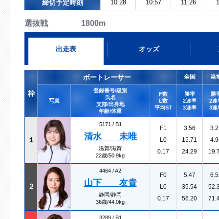
締切予定時刻
10:28
10:57
11:26
選抜戦 1800m
出走表
オッズ
ボートレーサー
全国
当
登録番号/級別
枠
F数
勝率
勝
氏名
写真
L数
2連率
2連
支部/出身地
平均ST
3連率
3連
年齢/体重
5171 /
B1
F1
3.56
3.2
清水 未唯
１
L0
15.71
4.9
滋賀/滋賀
0.17
24.29
19.
22歳/50.9kg
4464 /
A2
F0
5.47
6.5
山下 友貴
２
L0
35.54
52.
静岡/静岡
0.17
56.20
71.
36歳/44.0kg
3289 /
B1