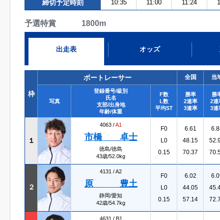
締切予定時刻
10:35
11:00
11:24
予選特賞 1800m
出走表
オッズ
ボートレーサー
全国
当
登録番号/級別
枠
F数
勝率
勝
氏名
写真
L数
2連率
2連
支部/出身地
平均ST
3連率
3連
年齢/体重
4063 /
A1
F0
6.61
6.8
市橋 卓士
１
L0
48.15
52.
徳島/徳島
0.15
70.37
70.
43歳/52.0kg
4131 /
A2
F0
6.02
6.0
原 豊土
２
L0
44.05
45.
静岡/愛知
0.15
57.14
72.
42歳/54.7kg
4631 /
B1