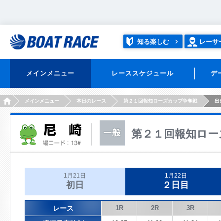
知る楽しむ
レーサ
メインメニュー
レーススケジュール
デ
HOME
メインメニュー
本日のレース
第２１回報知ローズカップ争奪戦
出
第２１回報知ロー
1月21日
1月22日
初日
２日目
レース
1R
2R
3R