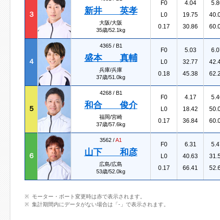
F0
4.04
5.8
新井 英孝
３
L0
19.75
40.
大阪/大阪
0.17
30.86
60.
35歳/52.1kg
4365 /
B1
F0
5.03
6.0
盛本 真輔
４
L0
32.77
42.
兵庫/兵庫
0.18
45.38
62.
37歳/51.0kg
4268 /
B1
F0
4.17
5.4
和合 俊介
５
L0
18.42
50.
福岡/宮崎
0.17
36.84
60.
37歳/57.6kg
3562 /
A1
F0
6.31
5.4
山下 和彦
６
L0
40.63
31.
広島/広島
0.17
66.41
52.
53歳/52.0kg
モーター・ボート変更時は赤で表示されます。
集計期間内にデータがない場合は「-」で表示されます。