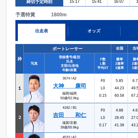
締切予定時刻
15:17
15:41
16:07
1
予選特賞 1800m
出走表
オッズ
ボートレーサー
全国
当
登録番号/級別
枠
F数
勝率
勝
氏名
写真
L数
2連率
2連
支部/出身地
平均ST
3連率
3連
年齢/体重
3574 /
A2
F0
5.85
6.7
大神 康司
１
L0
44.23
49.
福岡/福岡
0.15
60.58
67.
50歳/52.0kg
4182 /
B1
F0
4.88
4.6
吉田 和仁
２
L0
28.45
27.
滋賀/京都
0.17
41.38
43.
39歳/55.8kg
4533 /
A2