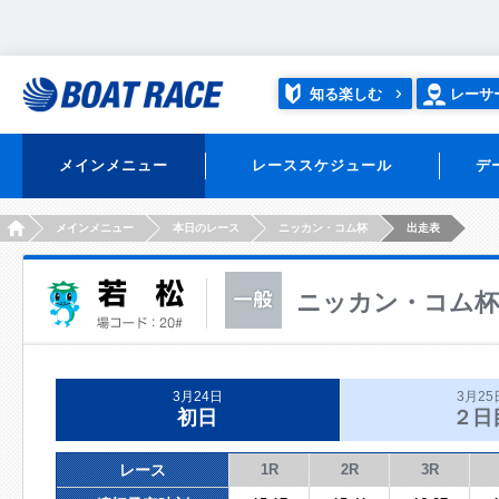
知る楽しむ
レーサ
メインメニュー
レーススケジュール
デ
HOME
メインメニュー
本日のレース
ニッカン・コム杯
出走表
ニッカン・コム杯
3月24日
3月25
初日
２日
レース
1R
2R
3R