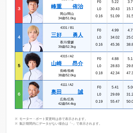
F0
5.22
3.7
峰重 侑治
３
L0
30.43
15.
岡山/岡山
0.16
51.09
31.
34歳/51.0kg
4331 /
B1
F0
4.99
4.7
三好 勇人
４
L0
34.02
25.
香川/愛媛
0.16
45.36
38.
39歳/52.3kg
4315 /
A2
F0
4.88
5.1
山崎 昂介
５
L0
28.83
29.
長崎/長崎
0.18
42.34
47.
38歳/52.0kg
4111 /
A2
F0
5.41
5.0
奥田 誠
６
L0
29.69
31.
広島/広島
0.19
55.47
50.
42歳/54.4kg
モーター・ボート変更時は赤で表示されます。
集計期間内にデータがない場合は「-」で表示されます。