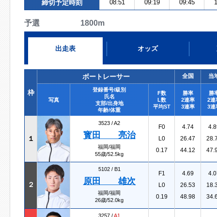
締切予定時刻
08:51
09:19
09:45
予選 1800m
出走表
オッズ
ボートレーサー
全国
当
登録番号/級別
枠
F数
勝率
勝
氏名
写真
L数
2連率
2連
支部/出身地
平均ST
3連率
3連
年齢/体重
3523 /
A2
F0
4.74
4.8
寳田 亮治
１
L0
26.47
28.
福岡/福岡
0.17
44.12
47.
55歳/52.5kg
5102 /
B1
F1
4.69
4.0
原田 雄次
２
L0
26.53
18.
福岡/福岡
0.19
48.98
34.
26歳/52.0kg
3257 /
A1