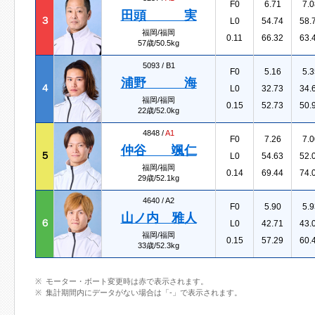
F0
6.71
7.0
田頭 実
３
L0
54.74
58.
福岡/福岡
0.11
66.32
63.
57歳/50.5kg
5093 /
B1
F0
5.16
5.3
浦野 海
４
L0
32.73
34.
福岡/福岡
0.15
52.73
50.
22歳/52.0kg
4848 /
A1
F0
7.26
7.0
仲谷 颯仁
５
L0
54.63
52.
福岡/福岡
0.14
69.44
74.
29歳/52.1kg
4640 /
A2
F0
5.90
5.9
山ノ内 雅人
６
L0
42.71
43.
福岡/福岡
0.15
57.29
60.
33歳/52.3kg
モーター・ボート変更時は赤で表示されます。
集計期間内にデータがない場合は「-」で表示されます。