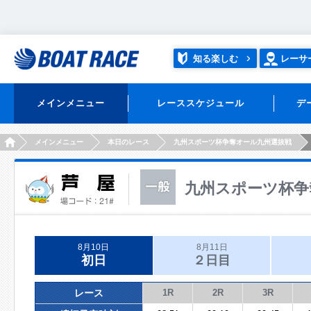
知る楽しむ
レーサ
メインメニュー
レーススケジュール
デ
HOME
メインメニュー
本日のレース
九州スポーツ杯争奪オール九州選抜戦
九州スポーツ杯争
8月10日
8月11日
初日
２日目
レース
1R
2R
3R