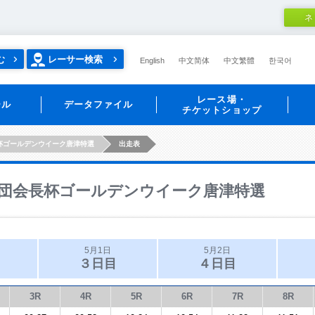
ネ
む
レーサー検索
English
中文简体
中文繁體
한국어
レース場・
ール
データファイル
チケットショップ
杯ゴールデンウイーク唐津特選
出走表
団会長杯ゴールデンウイーク唐津特選
5月1日
5月2日
３日目
４日目
3R
4R
5R
6R
7R
8R