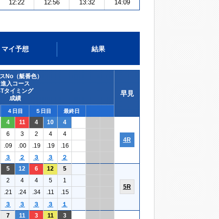
12:22
12:56
13:32
14:09
マイ予想
結果
スNo（艇番色）
進入コース
STタイミング
早見
成績
４日目
５日目
最終日
4
11
4
10
4
6
3
2
4
4
4R
.09
.00
.19
.19
.16
３
２
３
３
２
5
12
6
12
5
2
4
4
5
1
5R
.21
.24
.34
.11
.15
３
３
３
３
１
7
11
3
11
3