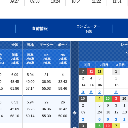
09:27
09:53
10:24
10:54
11:22
11:51
コンピューター
直前情報
予想
レー
全国
当地
モーター
ボート
数
勝率
勝率
No
No
数
2連率
2連率
2連率
2連率
ST
3連率
3連率
3連率
3連率
初日
２日目
３日目
7
11
11
1
0
6.09
5.94
31
4
2
4
5
1
0
48.45
40.00
38.93
32.43
.14
.14
.06
.16
15
61.86
57.14
55.03
59.46
３
５
２
２
10
4
10
3
10
0
6.53
5.94
29
26
2
5
6
3
1
0
45.69
36.23
36.36
18.42
.09
.24
.18
.12
.13
今
14
68.10
60.14
55.30
50.00
２
６
６
２
１
3
5
10
7