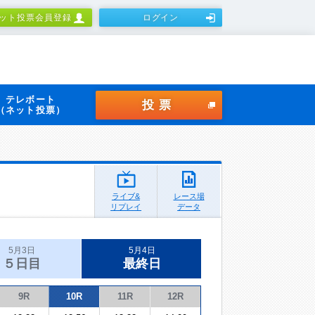
ット投票会員登録
ログイン
テレボート
投票
（ネット投票）
ライブ&
レース場
リプレイ
データ
5月3日
5月4日
５日目
最終日
9R
10R
11R
12R