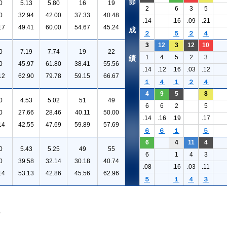
節
0
5.13
5.80
16
19
2
6
3
5
0
32.94
42.00
37.33
40.48
.14
.16
.09
.21
17
49.41
60.00
54.67
45.24
成
２
５
２
４
3
12
3
12
10
0
7.19
7.74
19
22
1
4
5
2
3
績
0
45.97
61.80
38.41
55.56
.14
.12
.16
.03
.12
12
62.90
79.78
59.15
66.67
１
４
１
２
４
4
9
5
8
0
4.53
5.02
51
49
6
6
2
5
0
27.66
28.46
40.11
50.00
.14
.16
.19
.17
14
42.55
47.69
59.89
57.69
６
６
１
５
6
4
11
4
0
5.43
5.25
49
55
6
1
4
3
0
39.58
32.14
30.18
40.74
.08
.16
.03
.11
14
53.13
42.86
45.56
62.96
５
１
４
３
。