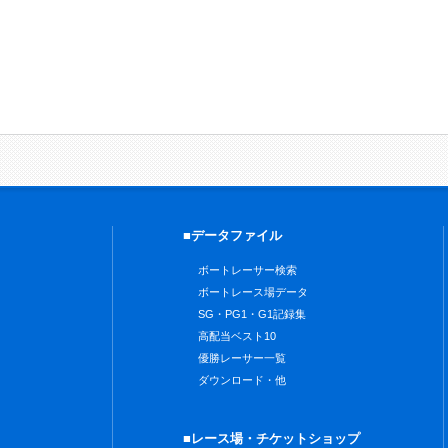
■データファイル
ボートレーサー検索
ボートレース場データ
SG・PG1・G1記録集
高配当ベスト10
優勝レーサー一覧
ダウンロード・他
■レース場・チケットショップ