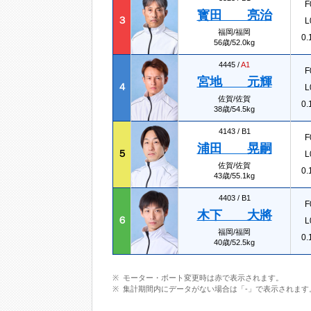
F
寳田 亮治
３
L
福岡/福岡
0.
56歳/52.0kg
4445 /
A1
F
宮地 元輝
４
L
佐賀/佐賀
0.
38歳/54.5kg
4143 /
B1
F
浦田 晃嗣
５
L
佐賀/佐賀
0.
43歳/55.1kg
4403 /
B1
F
木下 大將
６
L
福岡/福岡
0.
40歳/52.5kg
モーター・ボート変更時は赤で表示されます。
集計期間内にデータがない場合は「-」で表示されます