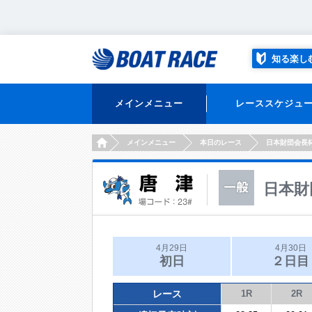
知る楽し
メインメニュー
レーススケジュ
HOME
メインメニュー
本日のレース
日本財団会長
日本財
4月29日
4月30日
初日
２日目
レース
1R
2R