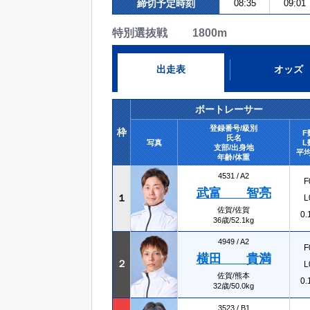
締切予定時刻
08:35
09:01
特別選抜戦 1800m
出走表
オッズ
ボートレーサー
登録番号/級別
枠
F
氏名
写真
L
支部/出身地
平均
年齢/体重
4531 /
A2
F
武富 智亮
１
L
佐賀/佐賀
0.
36歳/52.1kg
4949 /
A2
F
横田 貴満
２
L
佐賀/熊本
0.
32歳/50.0kg
3523 /
B1