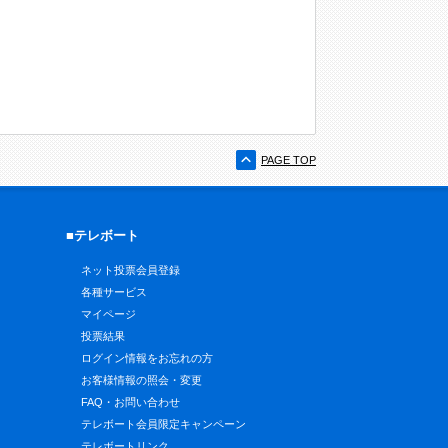
PAGE TOP
■テレボート
ネット投票会員登録
各種サービス
マイページ
投票結果
ログイン情報をお忘れの方
お客様情報の照会・変更
FAQ・お問い合わせ
テレボート会員限定キャンペーン
テレボートリンク