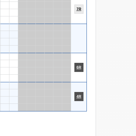
7R
6R
4R