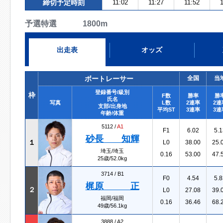
締切予定時刻
11:02
11:27
11:52
1
予選特選 1800m
出走表
オッズ
ボートレーサー
全国
当
登録番号/級別
枠
F数
勝率
勝
氏名
写真
L数
2連率
2連
支部/出身地
平均ST
3連率
3連
年齢/体重
5112 /
A1
F1
6.02
5.1
砂長 知輝
１
L0
38.00
25.
埼玉/埼玉
0.16
53.00
47.
25歳/52.0kg
3714 /
B1
F0
4.54
5.8
梶原 正
２
L0
27.08
39.
福岡/福岡
0.16
36.46
68.
49歳/56.1kg
3888 /
A2