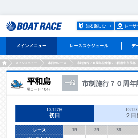
知る楽しむ
レーサ
メインメニュー
レーススケジュール
デ
HOME
メインメニュー
本日のレース
市制施行７０周年記念第２３回府中市長杯
市制施行７０周年
10月27日
10月2
初日
２日
レース
1R
2R
3R