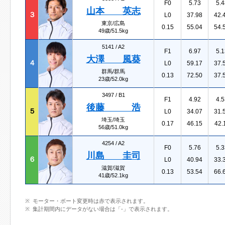
F0
5.73
5.4
山本 英志
３
L0
37.98
42.
東京/広島
0.15
55.04
54.
49歳/51.5kg
5141 /
A2
F1
6.97
5.1
大澤 風葵
４
L0
59.17
37.
群馬/群馬
0.13
72.50
37.
23歳/52.0kg
3497 /
B1
F1
4.92
4.5
後藤 浩
５
L0
34.07
31.
埼玉/埼玉
0.17
46.15
42.
56歳/51.0kg
4254 /
A2
F0
5.76
5.3
川島 圭司
６
L0
40.94
33.
滋賀/滋賀
0.13
53.54
66.
41歳/52.1kg
モーター・ボート変更時は赤で表示されます。
集計期間内にデータがない場合は「-」で表示されます。