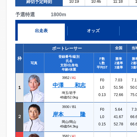
締切予定時刻
10:19
10:46
11:18
予選特選 1800m
出走表
オッズ
ボートレーサー
全国
当
登録番号/級別
枠
F数
勝率
勝
氏名
写真
L数
2連率
2連
支部/出身地
平均ST
3連率
3連
年齢/体重
3952 /
A1
F0
7.03
7.1
中澤 和志
１
L0
51.56
50.
埼玉/岩手
0.13
72.66
75.
48歳/52.0kg
3930 /
B1
F0
5.64
7.3
岸本 隆
２
L0
41.67
66.
岡山/岡山
0.15
52.78
66.
49歳/54.3kg
3582 /
A1