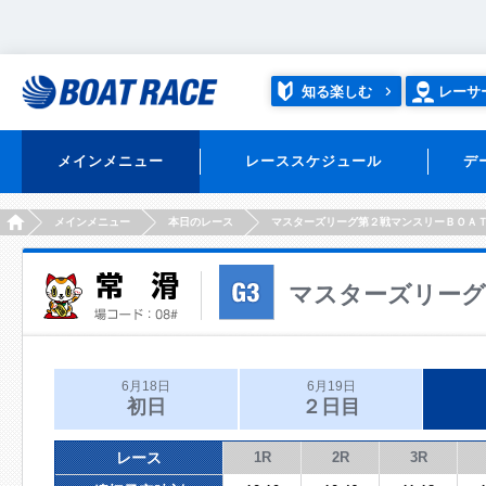
知る楽しむ
レーサ
メインメニュー
レーススケジュール
デ
HOME
メインメニュー
本日のレース
マスターズリーグ第２戦マンスリーＢＯＡ
マスターズリーグ
6月18日
6月19日
初日
２日目
レース
1R
2R
3R