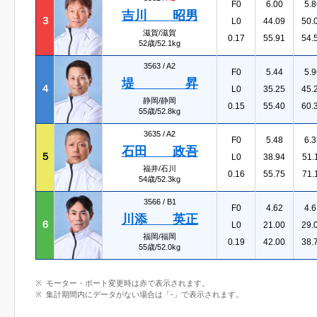
F0
6.00
5.8
吉川 昭男
３
L0
44.09
50.
滋賀/滋賀
0.17
55.91
54.
52歳/52.1kg
3563 /
A2
F0
5.44
5.9
堤 昇
４
L0
35.25
45.
静岡/静岡
0.15
55.40
60.
55歳/52.8kg
3635 /
A2
F0
5.48
6.3
石田 政吾
５
L0
38.94
51.
福井/石川
0.16
55.75
71.
54歳/52.3kg
3566 /
B1
F0
4.62
4.6
川添 英正
６
L0
21.00
29.
福岡/福岡
0.19
42.00
38.
55歳/52.0kg
モーター・ボート変更時は赤で表示されます。
集計期間内にデータがない場合は「-」で表示されます。