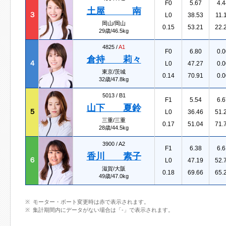
F0
5.67
4.4
土屋 南
３
L0
38.53
11.
岡山/岡山
0.15
53.21
22.
29歳/46.5kg
4825 /
A1
F0
6.80
0.0
倉持 莉々
４
L0
47.27
0.0
東京/茨城
0.14
70.91
0.0
32歳/47.8kg
5013 /
B1
F1
5.54
6.6
山下 夏鈴
５
L0
36.46
51.
三重/三重
0.17
51.04
71.
28歳/44.5kg
3900 /
A2
F1
6.38
6.6
香川 素子
６
L0
47.19
52.
滋賀/大阪
0.18
69.66
65.
49歳/47.0kg
モーター・ボート変更時は赤で表示されます。
集計期間内にデータがない場合は「-」で表示されます。