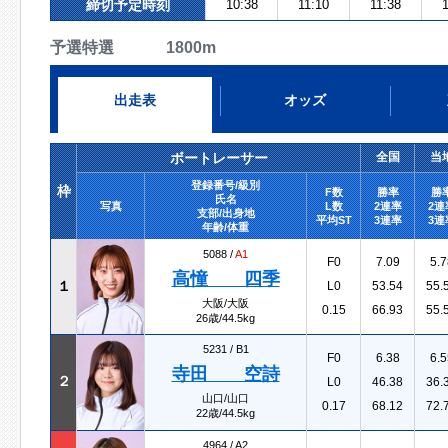
締切予定時刻
10:38
11:10
11:38
1
予選特選 1800m
出走表
オッズ
ボートレーサー
全国
当
登録番号/級別
枠
F数
勝率
勝
氏名
写真
L数
2連率
2連
支部/出身地
平均ST
3連率
3連
年齢/体重
5088 /
A1
F0
7.09
5.7
高憧 四季
１
L0
53.54
55.
大阪/大阪
0.15
66.93
55.
26歳/44.5kg
5231 /
B1
F0
6.38
6.5
寺田 空詩
２
L0
46.38
36.
山口/山口
0.17
68.12
72.
22歳/44.5kg
4964 /
A2