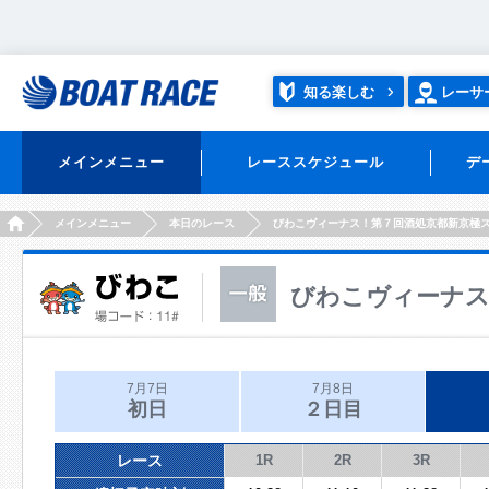
知る楽しむ
レーサ
メインメニュー
レーススケジュール
デ
HOME
メインメニュー
本日のレース
びわこヴィーナス！第７回酒処京都新京極
びわこヴィーナス
7月7日
7月8日
初日
２日目
レース
1R
2R
3R