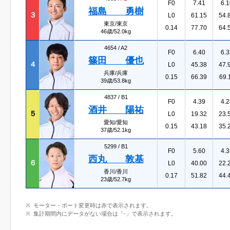
F0
7.41
6.1
福島 勇樹
３
L0
61.15
54.
東京/東京
0.14
77.70
64.
46歳/52.0kg
4654 /
A2
F0
6.40
6.3
篠田 優也
４
L0
45.38
47.
兵庫/兵庫
0.15
66.39
69.
39歳/53.8kg
4837 /
B1
F0
4.39
4.2
酒井 陽祐
５
L0
19.32
23.
愛知/愛知
0.15
43.18
35.
37歳/52.1kg
5299 /
B1
F0
5.60
4.3
西丸 敦基
６
L0
40.00
22.
香川/香川
0.17
51.82
44.
23歳/52.7kg
モーター・ボート変更時は赤で表示されます。
集計期間内にデータがない場合は「-」で表示されます。