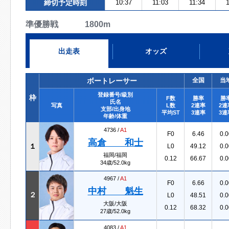
締切予定時刻
10:37
11:03
11:34
1
準優勝戦 1800m
出走表
オッズ
ボートレーサー
全国
当
登録番号/級別
枠
F数
勝率
勝
氏名
写真
L数
2連率
2連
支部/出身地
平均ST
3連率
3連
年齢/体重
4736 /
A1
F0
6.46
0.0
高倉 和士
１
L0
49.12
0.0
福岡/福岡
0.12
66.67
0.0
34歳/52.0kg
4967 /
A1
F0
6.66
0.0
中村 魁生
２
L0
48.51
0.0
大阪/大阪
0.12
68.32
0.0
27歳/52.0kg
4083 /
A1