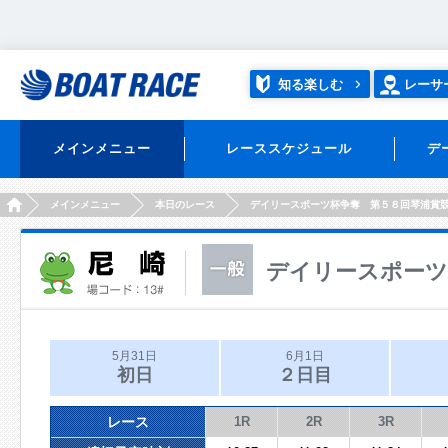
知る楽しむ
レーサ
メインメニュー
レーススケジュール
デ
HOME
メインメニュー
本日のレース
デイリースポーツ杯争奪 第５８回琴浦賞
デイリースポーツ
5月31日
6月1日
初日
２日目
レース
1R
2R
3R