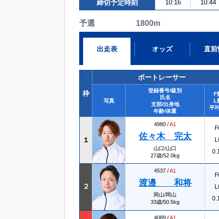
締切予定時刻
10:16
10:44
予選 1800m
出走表
オッズ
直前
ボートレーサー
登録番号/級別
枠
F
氏名
写真
L
支部/出身地
平均
年齢/体重
4980 /
A1
F
佐々木 完太
１
L
山口/山口
0.
27歳/52.0kg
4537 /
A1
F
渡邉 和将
２
L
岡山/岡山
0.
33歳/50.5kg
4089 /
A1