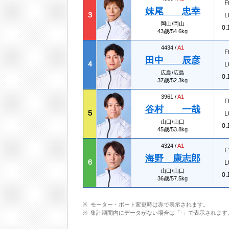
F
妹尾 忠幸
３
L
岡山/岡山
0.
43歳/54.6kg
4434 /
A1
F
田中 辰彦
４
L
広島/広島
0.
37歳/52.3kg
3961 /
A1
F
谷村 一哉
５
L
山口/山口
0.
45歳/53.8kg
4324 /
A1
F
海野 康志郎
６
L
山口/山口
0.
36歳/57.5kg
モーター・ボート変更時は赤で表示されます。
集計期間内にデータがない場合は「-」で表示されます