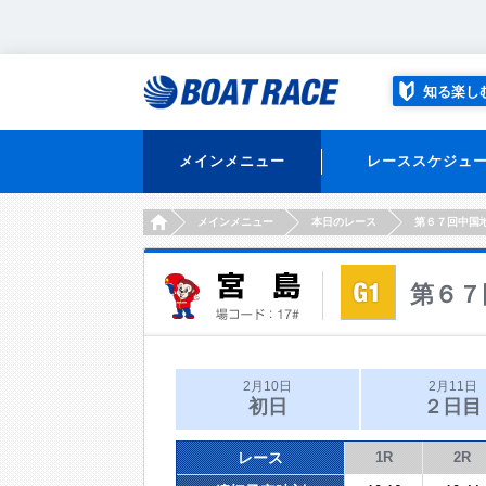
知る楽し
メインメニュー
レーススケジュ
HOME
メインメニュー
本日のレース
第６７回中国
第６７
2月10日
2月11日
初日
２日目
レース
1R
2R