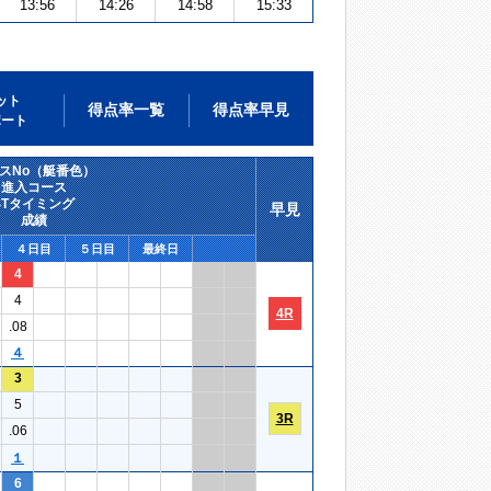
13:56
14:26
14:58
15:33
ット
得点率一覧
得点率早見
ポート
スNo（艇番色）
進入コース
STタイミング
早見
成績
４日目
５日目
最終日
4
4
4R
.08
４
3
5
3R
.06
１
6