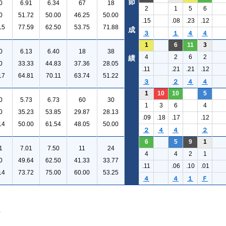
節
0
6.91
6.34
67
18
2
1
5
6
0
51.72
50.00
46.25
50.00
.15
.08
.23
.12
15
77.59
62.50
53.75
71.88
成
３
１
４
４
1
6
11
3
0
6.13
6.40
18
38
4
2
6
2
績
0
33.33
44.83
37.36
28.05
.11
.21
.21
.12
17
64.81
70.11
63.74
51.22
３
２
４
４
1
10
10
5
0
5.73
6.73
60
30
1
3
6
4
0
35.23
53.85
29.87
28.13
.09
.18
.17
.12
14
50.00
61.54
48.05
50.00
２
４
４
２
6
5
9
1
1
7.01
7.50
11
24
4
4
2
1
0
49.64
62.50
41.33
33.77
.11
.06
.10
.01
14
73.72
75.00
60.00
53.25
４
４
１
Ｆ
。