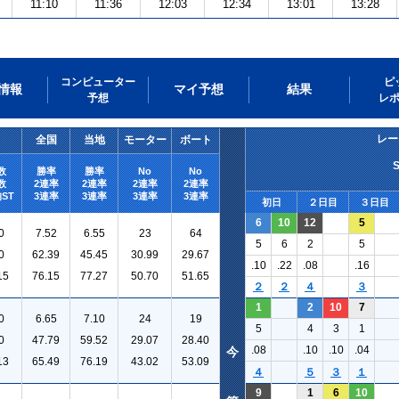
11:10
11:36
12:03
12:34
13:01
13:28
コンピューター
ピ
情報
マイ予想
結果
予想
レ
レー
全国
当地
モーター
ボート
数
勝率
勝率
No
No
数
2連率
2連率
2連率
2連率
ST
3連率
3連率
3連率
3連率
初日
２日目
３日目
6
10
12
5
0
7.52
6.55
23
64
5
6
2
5
0
62.39
45.45
30.99
29.67
.10
.22
.08
.16
15
76.15
77.27
50.70
51.65
２
２
４
３
1
2
10
7
0
6.65
7.10
24
19
5
4
3
1
0
47.79
59.52
29.07
28.40
.08
.10
.10
.04
今
13
65.49
76.19
43.02
53.09
４
５
３
１
9
1
6
10