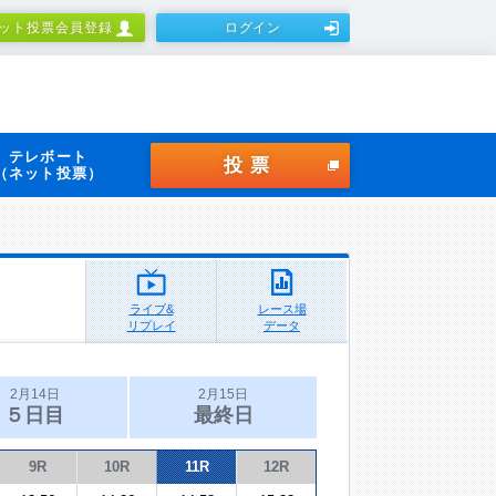
ット投票会員登録
ログイン
テレボート
投票
（ネット投票）
ライブ&
レース場
リプレイ
データ
2月14日
2月15日
５日目
最終日
9R
10R
11R
12R