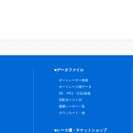
■データファイル
ボートレーサー検索
ボートレース場データ
SG・PG1・G1記録集
高配当ベスト10
優勝レーサー一覧
ダウンロード・他
■レース場・チケットショップ