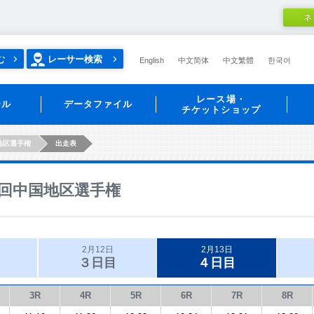
ネ
む
レーサー検索
English
中文简体
中文繁體
한국어
レース場・
ール
データファイル
チケットショップ
地区選手権
出走表
回中国地区選手権
2月12日
2月13日
３日目
４日目
3R
4R
5R
6R
7R
8R