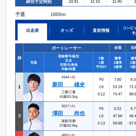
締切予定時刻
10:41
11:10
11:40
1
予選 1800m
コンピ
出走表
オッズ
直前情報
予
ボートレーサー
全国
当
登録番号/級別
枠
F数
勝率
勝
氏名
写真
L数
2連率
2連
支部/出身地
平均ST
3連率
3連
年齢/体重
4344 /
A1
F0
7.80
8.3
新田 雄史
１
L0
53.19
72.
三重/三重
0.12
74.47
88.
41歳/53.2kg
5017 /
A1
F0
6.52
6.7
澤田 尚也
２
L0
47.66
46.
滋賀/京都
0.13
58.88
67.
27歳/52.0kg
4503 /
A1