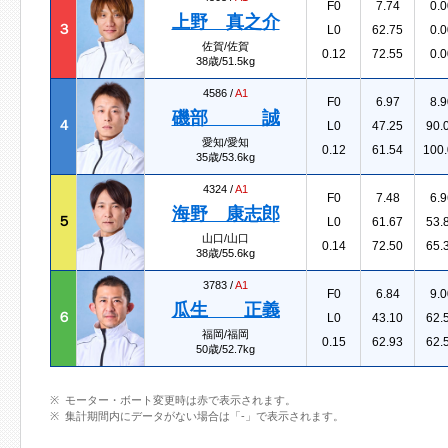
F0
7.74
0.0
上野 真之介
３
L0
62.75
0.0
佐賀/佐賀
0.12
72.55
0.0
38歳/51.5kg
4586 /
A1
F0
6.97
8.9
磯部 誠
４
L0
47.25
90.
愛知/愛知
0.12
61.54
100.
35歳/53.6kg
4324 /
A1
F0
7.48
6.9
海野 康志郎
５
L0
61.67
53.
山口/山口
0.14
72.50
65.
38歳/55.6kg
3783 /
A1
F0
6.84
9.0
瓜生 正義
６
L0
43.10
62.
福岡/福岡
0.15
62.93
62.
50歳/52.7kg
モーター・ボート変更時は赤で表示されます。
集計期間内にデータがない場合は「-」で表示されます。