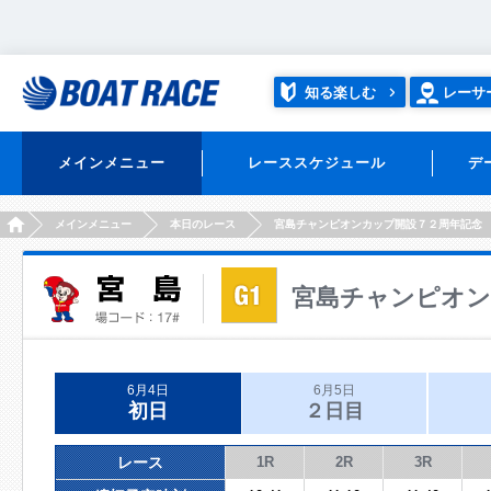
知る楽しむ
レーサ
メインメニュー
レーススケジュール
デ
HOME
メインメニュー
本日のレース
宮島チャンピオンカップ開設７２周年記念
宮島チャンピオン
6月4日
6月5日
初日
２日目
レース
1R
2R
3R