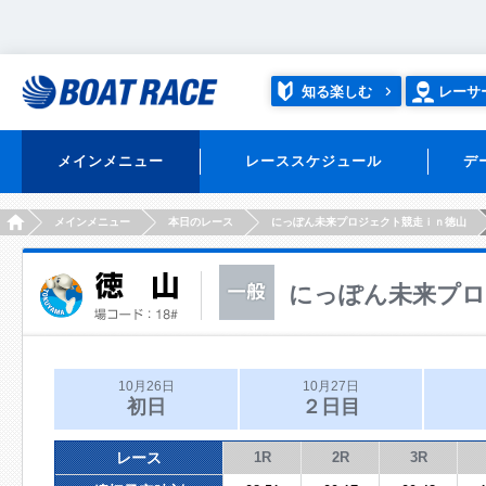
知る楽しむ
レーサ
メインメニュー
レーススケジュール
デ
HOME
メインメニュー
本日のレース
にっぽん未来プロジェクト競走ｉｎ徳山
にっぽん未来プロ
10月26日
10月27日
初日
２日目
レース
1R
2R
3R