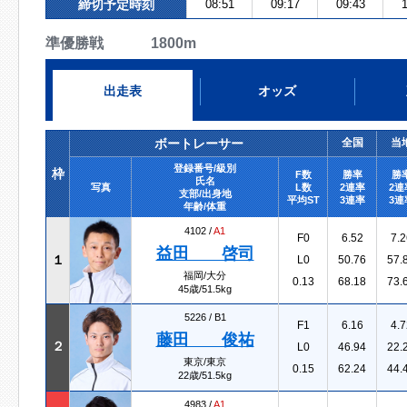
締切予定時刻
08:51
09:17
09:43
1
準優勝戦 1800m
出走表
オッズ
ボートレーサー
全国
当
登録番号/級別
枠
F数
勝率
勝
氏名
写真
L数
2連率
2連
支部/出身地
平均ST
3連率
3連
年齢/体重
4102 /
A1
F0
6.52
7.2
益田 啓司
１
L0
50.76
57.
福岡/大分
0.13
68.18
73.
45歳/51.5kg
5226 /
B1
F1
6.16
4.7
藤田 俊祐
２
L0
46.94
22.
東京/東京
0.15
62.24
44.
22歳/51.5kg
4983 /
A1