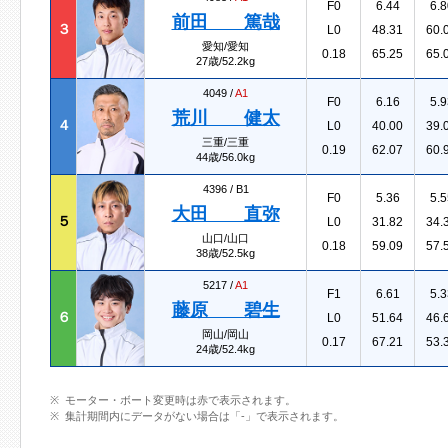
F0
6.44
6.8
前田 篤哉
３
L0
48.31
60.
愛知/愛知
0.18
65.25
65.
27歳/52.2kg
4049 /
A1
F0
6.16
5.9
荒川 健太
４
L0
40.00
39.
三重/三重
0.19
62.07
60.
44歳/56.0kg
4396 /
B1
F0
5.36
5.5
大田 直弥
５
L0
31.82
34.
山口/山口
0.18
59.09
57.
38歳/52.5kg
5217 /
A1
F1
6.61
5.3
藤原 碧生
６
L0
51.64
46.
岡山/岡山
0.17
67.21
53.
24歳/52.4kg
モーター・ボート変更時は赤で表示されます。
集計期間内にデータがない場合は「-」で表示されます。