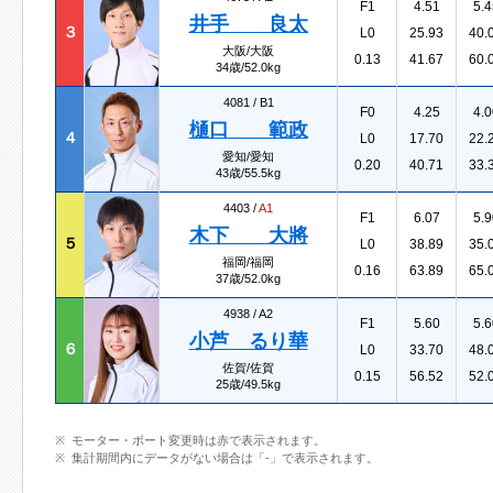
F1
4.51
5.4
井手 良太
３
L0
25.93
40.
大阪/大阪
0.13
41.67
60.
34歳/52.0kg
4081 /
B1
F0
4.25
4.0
樋口 範政
４
L0
17.70
22.
愛知/愛知
0.20
40.71
33.
43歳/55.5kg
4403 /
A1
F1
6.07
5.9
木下 大將
５
L0
38.89
35.
福岡/福岡
0.16
63.89
65.
37歳/52.0kg
4938 /
A2
F1
5.60
5.6
小芦 るり華
６
L0
33.70
48.
佐賀/佐賀
0.15
56.52
52.
25歳/49.5kg
モーター・ボート変更時は赤で表示されます。
集計期間内にデータがない場合は「-」で表示されます。