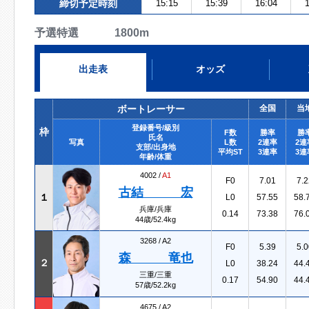
締切予定時刻
15:15
15:39
16:04
1
予選特選 1800m
出走表
オッズ
ボートレーサー
全国
当
登録番号/級別
枠
F数
勝率
勝
氏名
写真
L数
2連率
2連
支部/出身地
平均ST
3連率
3連
年齢/体重
4002 /
A1
F0
7.01
7.2
古結 宏
１
L0
57.55
58.
兵庫/兵庫
0.14
73.38
76.
44歳/52.4kg
3268 /
A2
F0
5.39
5.0
森 竜也
２
L0
38.24
44.
三重/三重
0.17
54.90
44.
57歳/52.2kg
4675 /
A2