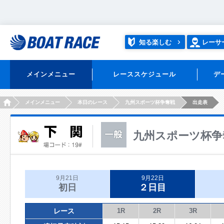
知る楽しむ
レーサ
メインメニュー
レーススケジュール
デ
HOME
メインメニュー
本日のレース
九州スポーツ杯争奪戦
出走表
九州スポーツ杯争
9月21日
9月22日
初日
２日目
レース
1R
2R
3R