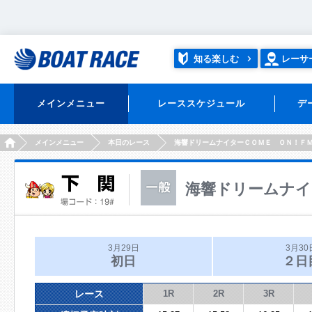
知る楽しむ
レーサ
メインメニュー
レーススケジュール
デ
HOME
メインメニュー
本日のレース
海響ドリームナイターＣＯＭＥ ＯＮ！Ｆ
海響ドリームナイ
3月29日
3月30
初日
２日
レース
1R
2R
3R