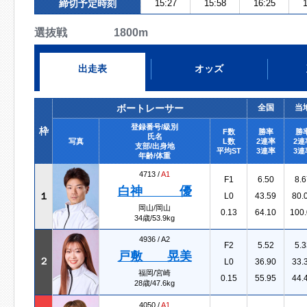
締切予定時刻
15:27
15:58
16:25
1
選抜戦 1800m
出走表
オッズ
ボートレーサー
全国
当
登録番号/級別
枠
F数
勝率
勝
氏名
写真
L数
2連率
2連
支部/出身地
平均ST
3連率
3連
年齢/体重
4713 /
A1
F1
6.50
8.6
白神 優
１
L0
43.59
80.
岡山/岡山
0.13
64.10
100.
34歳/53.9kg
4936 /
A2
F2
5.52
5.3
戸敷 晃美
２
L0
36.90
33.
福岡/宮崎
0.15
55.95
44.
28歳/47.6kg
4050 /
A1