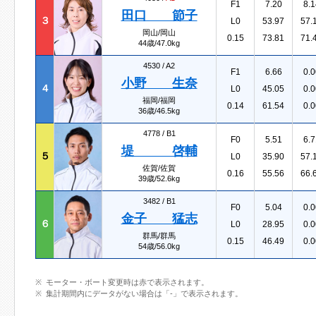
F1
7.20
8.1
田口 節子
３
L0
53.97
57.
岡山/岡山
0.15
73.81
71.
44歳/47.0kg
4530 /
A2
F1
6.66
0.0
小野 生奈
４
L0
45.05
0.0
福岡/福岡
0.14
61.54
0.0
36歳/46.5kg
4778 /
B1
F0
5.51
6.7
堤 啓輔
５
L0
35.90
57.
佐賀/佐賀
0.16
55.56
66.
39歳/52.6kg
3482 /
B1
F0
5.04
0.0
金子 猛志
６
L0
28.95
0.0
群馬/群馬
0.15
46.49
0.0
54歳/56.0kg
モーター・ボート変更時は赤で表示されます。
集計期間内にデータがない場合は「-」で表示されます。