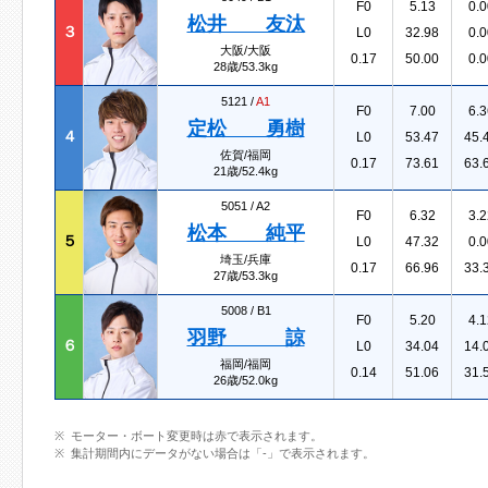
F0
5.13
0.0
松井 友汰
３
L0
32.98
0.0
大阪/大阪
0.17
50.00
0.0
28歳/53.3kg
5121 /
A1
F0
7.00
6.3
定松 勇樹
４
L0
53.47
45.
佐賀/福岡
0.17
73.61
63.
21歳/52.4kg
5051 /
A2
F0
6.32
3.2
松本 純平
５
L0
47.32
0.0
埼玉/兵庫
0.17
66.96
33.
27歳/53.3kg
5008 /
B1
F0
5.20
4.1
羽野 諒
６
L0
34.04
14.
福岡/福岡
0.14
51.06
31.
26歳/52.0kg
モーター・ボート変更時は赤で表示されます。
集計期間内にデータがない場合は「-」で表示されます。