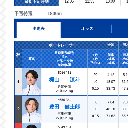
締切予定時刻
12:05
12:33
13:00
1
予選特選 1800m
出走表
オッズ
ボートレーサー
全国
当
登録番号/級別
枠
F数
勝率
勝
氏名
写真
L数
2連率
2連
支部/出身地
平均ST
3連率
3連
年齢/体重
5014 /
B1
F0
4.12
5.1
梶山 涼斗
１
L0
18.07
31.
佐賀/佐賀
0.15
33.73
47.
25歳/52.0kg
4856 /
A1
F0
7.04
7.0
豊田 健士郎
２
L0
48.18
33.
三重/三重
0.15
71.82
66.
27歳/52.0kg
5049 /
B1