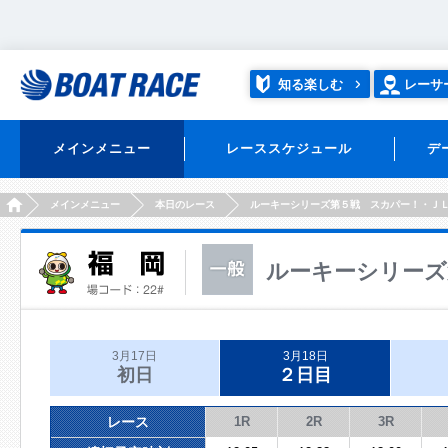
知る楽しむ
レーサ
メインメニュー
レーススケジュール
デ
HOME
メインメニュー
本日のレース
ルーキーシリーズ第５戦 スカパー！・Ｊ
ルーキーシリーズ
3月17日
3月18日
初日
２日目
レース
1R
2R
3R