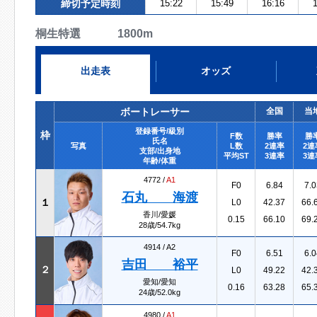
締切予定時刻
15:22
15:49
16:16
1
桐生特選 1800m
出走表
オッズ
ボートレーサー
全国
当
登録番号/級別
枠
F数
勝率
勝
氏名
写真
L数
2連率
2連
支部/出身地
平均ST
3連率
3連
年齢/体重
4772 /
A1
F0
6.84
7.0
石丸 海渡
１
L0
42.37
66.
香川/愛媛
0.15
66.10
69.
28歳/54.7kg
4914 /
A2
F0
6.51
6.0
吉田 裕平
２
L0
49.22
42.
愛知/愛知
0.16
63.28
65.
24歳/52.0kg
4980 /
A1