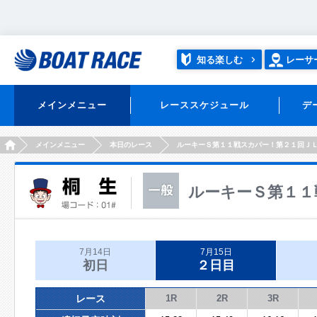
知る楽しむ
レーサ
メインメニュー
レーススケジュール
デ
HOME
メインメニュー
本日のレース
ルーキーＳ第１１戦スカパー！第２１回Ｊ
ルーキーＳ第１１
7月14日
7月15日
初日
２日目
レース
1R
2R
3R