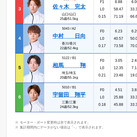
F1
6.88
6.0
佐々木 完太
３
L0
58.47
33.
山口/山口
0.15
71.19
66.
25歳/51.5kg
5043 /
A2
F0
6.23
6.2
中村 日向
４
L0
40.57
50.
香川/香川
0.17
73.58
70.
22歳/52.4kg
5122 /
B1
F0
3.05
2.4
相馬 翔
５
L0
12.35
7.1
埼玉/埼玉
0.21
23.46
19.
20歳/55.1kg
5010 /
B1
F0
4.51
3.8
宇留田 翔平
６
L0
25.88
33.
三重/三重
0.18
45.88
33.
24歳/52.3kg
モーター・ボート変更時は赤で表示されます。
集計期間内にデータがない場合は「-」で表示されます。