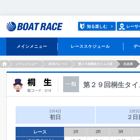
知る楽しむ
レーサ
メインメニュー
レーススケジュール
デ
HOME
メインメニュー
本日のレース
第２９回桐生タイムス杯
出走表
第２９回桐生タイ
3月4日
3月5
初日
２日
レース
1R
2R
3R