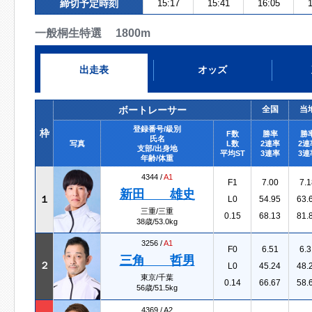
締切予定時刻
15:17
15:41
16:05
1
一般桐生特選 1800m
出走表
オッズ
ボートレーサー
全国
当
登録番号/級別
枠
F数
勝率
勝
氏名
写真
L数
2連率
2連
支部/出身地
平均ST
3連率
3連
年齢/体重
4344 /
A1
F1
7.00
7.1
新田 雄史
１
L0
54.95
63.
三重/三重
0.15
68.13
81.
38歳/53.0kg
3256 /
A1
F0
6.51
6.3
三角 哲男
２
L0
45.24
48.
東京/千葉
0.14
66.67
58.
56歳/51.5kg
4369 /
A2