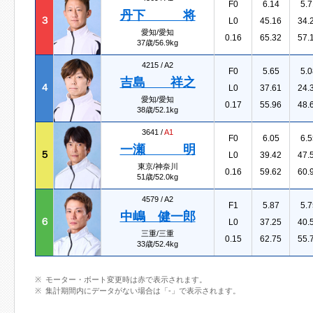
F0
6.14
5.7
丹下 将
３
L0
45.16
34.
愛知/愛知
0.16
65.32
57.
37歳/56.9kg
4215 /
A2
F0
5.65
5.0
吉島 祥之
４
L0
37.61
24.
愛知/愛知
0.17
55.96
48.
38歳/52.1kg
3641 /
A1
F0
6.05
6.5
一瀬 明
５
L0
39.42
47.
東京/神奈川
0.16
59.62
60.
51歳/52.0kg
4579 /
A2
F1
5.87
5.7
中嶋 健一郎
６
L0
37.25
40.
三重/三重
0.15
62.75
55.
33歳/52.4kg
モーター・ボート変更時は赤で表示されます。
集計期間内にデータがない場合は「-」で表示されます。