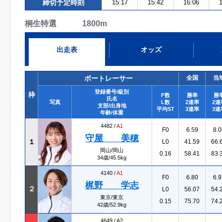
締切予定時刻
15:17
15:42
16:06
1
桐生特選 1800m
出走表
オッズ
ボートレーサー
全国
当
登録番号/級別
枠
F数
勝率
勝
氏名
写真
L数
2連率
2連
支部/出身地
平均ST
3連率
3連
年齢/体重
4482 /
A1
F0
6.59
8.0
守屋 美穂
１
L0
41.59
66.
岡山/岡山
0.16
58.41
83.
34歳/45.5kg
4140 /
A1
F0
6.80
6.9
梶野 学志
２
L0
56.07
54.
東京/東京
0.15
75.70
74.
42歳/52.9kg
4649 /
A2