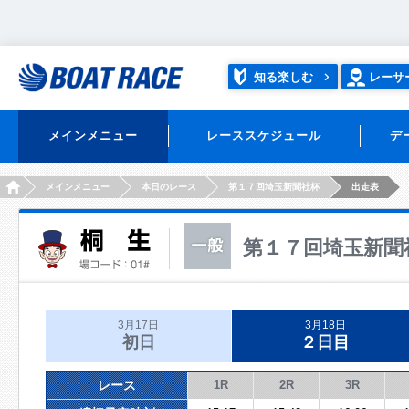
知る楽しむ
レーサ
メインメニュー
レーススケジュール
デ
HOME
メインメニュー
本日のレース
第１７回埼玉新聞社杯
出走表
第１７回埼玉新聞
3月17日
3月18日
初日
２日目
レース
1R
2R
3R