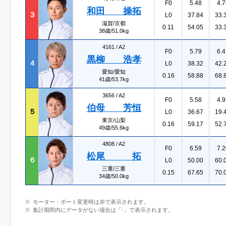
F0
5.48
4.7
和田 操拓
３
L0
37.84
33.
滋賀/京都
0.11
54.05
33.
38歳/51.0kg
4161 /
A2
F0
5.79
6.4
黒柳 浩孝
４
L0
38.32
42.
愛知/愛知
0.16
58.88
68.
41歳/53.7kg
3656 /
A2
F0
5.58
4.9
伯母 芳恒
５
L0
36.67
19.
東京/山梨
0.16
59.17
52.
49歳/55.6kg
4808 /
A2
F0
6.59
7.2
松尾 拓
６
L0
50.00
60.
三重/三重
0.15
67.65
70.
34歳/50.0kg
モーター・ボート変更時は赤で表示されます。
集計期間内にデータがない場合は「-」で表示されます。