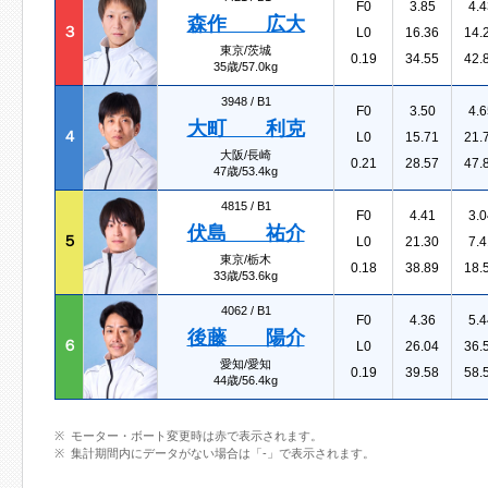
F0
3.85
4.4
森作 広大
３
L0
16.36
14.
東京/茨城
0.19
34.55
42.
35歳/57.0kg
3948 /
B1
F0
3.50
4.6
大町 利克
４
L0
15.71
21.
大阪/長崎
0.21
28.57
47.
47歳/53.4kg
4815 /
B1
F0
4.41
3.0
伏島 祐介
５
L0
21.30
7.4
東京/栃木
0.18
38.89
18.
33歳/53.6kg
4062 /
B1
F0
4.36
5.4
後藤 陽介
６
L0
26.04
36.
愛知/愛知
0.19
39.58
58.
44歳/56.4kg
モーター・ボート変更時は赤で表示されます。
集計期間内にデータがない場合は「-」で表示されます。