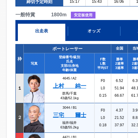
締切予定時刻
15:17
15:43
16:06
1
一般特賞 1800m
安定板使用
出走表
オッズ
ボートレーサー
全国
当
登録番号/級別
枠
F数
勝率
勝
氏名
写真
L数
2連率
2連
支部/出身地
平均ST
3連率
3連
年齢/体重
4645 /
A2
F0
6.52
6.3
上村 純一
１
L0
51.94
48.
群馬/千葉
0.15
66.67
61.
43歳/52.1kg
3044 /
B1
F0
4.37
3.9
三宅 爾士
２
L0
21.52
8.8
福井/福井
0.18
37.97
32.
63歳/55.2kg
4421 /
B1