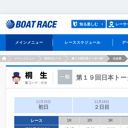
知る楽しむ
レーサ
メインメニュー
レーススケジュール
デ
HOME
メインメニュー
本日のレース
第１９回日本トーター杯
出走表
第１９回日本トー
11月15日
11月16日
初日
２日目
レース
1R
2R
3R