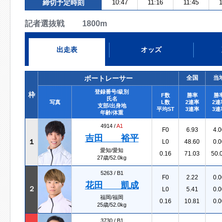
締切予定時刻
10:47
11:16
11:45
1
記者選抜戦 1800m
出走表
オッズ
ボートレーサー
全国
当
登録番号/級別
枠
F数
勝率
勝
氏名
写真
L数
2連率
2連
支部/出身地
平均ST
3連率
3連
年齢/体重
4914 /
A1
F0
6.93
4.0
吉田 裕平
１
L0
48.60
0.0
愛知/愛知
0.16
71.03
50.
27歳/52.0kg
5263 /
B1
F0
2.22
0.0
花田 凱成
２
L0
5.41
0.0
福岡/福岡
0.16
10.81
0.0
25歳/52.0kg
3730 /
B1