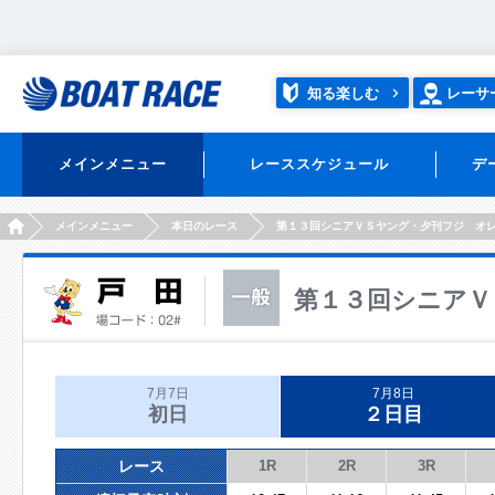
知る楽しむ
レーサ
メインメニュー
レーススケジュール
デ
HOME
メインメニュー
本日のレース
第１３回シニアＶＳヤング・夕刊フジ オ
第１３回シニアＶ
7月7日
7月8日
初日
２日目
レース
1R
2R
3R