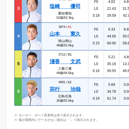
F0
4.02
4.8
塩崎 優司
３
L0
21.43
31.
愛知/愛知
0.18
29.59
42.
52歳/52.3kg
3874 /
A1
F0
6.33
6.8
山本 寛久
４
L0
44.00
50.
岡山/岡山
0.15
60.00
58.
48歳/52.0kg
3712 /
B1
F0
5.21
4.8
淺香 文武
５
L0
35.16
13.
三重/三重
0.16
50.55
46.
49歳/54.5kg
4991 /
A2
F0
5.69
0.0
宗行 治哉
６
L0
34.78
0.0
広島/広島
0.19
61.74
0.0
26歳/52.0kg
モーター・ボート変更時は赤で表示されます。
集計期間内にデータがない場合は「-」で表示されます。