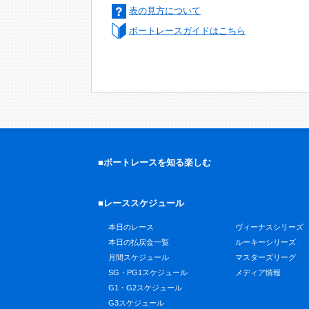
表の見方について
ボートレースガイドはこちら
■ボートレースを知る楽しむ
■レーススケジュール
本日のレース
ヴィーナスシリーズ
本日の払戻金一覧
ルーキーシリーズ
月間スケジュール
マスターズリーグ
SG・PG1スケジュール
メディア情報
G1・G2スケジュール
G3スケジュール