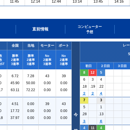
11:45
12:14
12:44
13:14
13:45
14:16
コンピューター
直前情報
予想
レー
全国
当地
モーター
ボート
数
勝率
勝率
No
No
数
2連率
2連率
2連率
2連率
ST
3連率
3連率
3連率
3連率
初日
２日目
３日目
8
12
5
0
6.72
7.28
43
39
6
3
4
0
45.90
50.00
0.00
0.00
.18
.19
.22
17
63.11
72.22
0.00
0.00
２
２
４
7
3
0
4.51
0.00
39
43
5
1
0
17.72
0.00
0.00
0.00
.28
.13
今
18
37.97
0.00
0.00
0.00
３
６
4
11
4