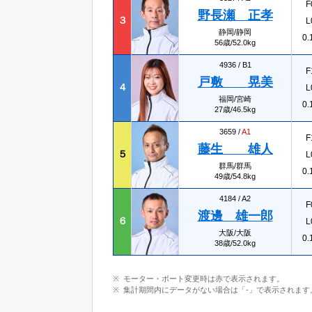
F
野長瀬 正孝
３
L
静岡/静岡
0.
56歳/52.0kg
4936 /
B1
F
戸敷 晃美
４
L
福岡/宮崎
0.
27歳/46.5kg
3659 /
A1
F
藤生 雄人
５
L
群馬/群馬
0.
49歳/54.8kg
4184 /
A2
F
渡邊 雄一郎
６
L
大阪/大阪
0.
38歳/52.0kg
モーター・ボート変更時は赤で表示されます。
集計期間内にデータがない場合は「-」で表示されます