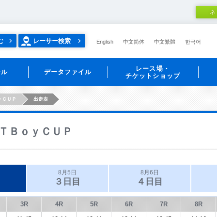
ネ
む
レーサー検索
English
中文简体
中文繁體
한국어
レース場・
ール
データファイル
チケットショップ
ｙＣＵＰ
出走表
ＴＢｏｙＣＵＰ
8月5日
8月6日
３日目
４日目
3R
4R
5R
6R
7R
8R