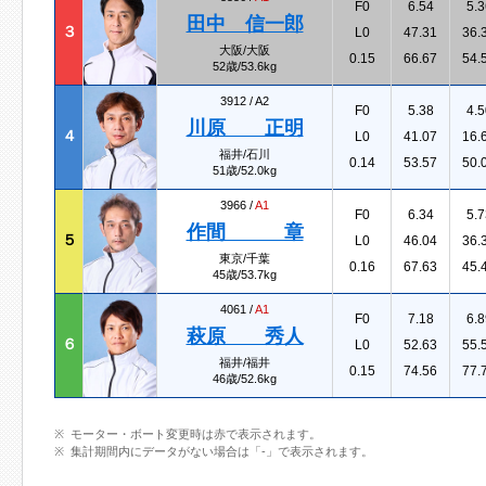
F0
6.54
5.3
田中 信一郎
３
L0
47.31
36.
大阪/大阪
0.15
66.67
54.
52歳/53.6kg
3912 /
A2
F0
5.38
4.5
川原 正明
４
L0
41.07
16.
福井/石川
0.14
53.57
50.
51歳/52.0kg
3966 /
A1
F0
6.34
5.7
作間 章
５
L0
46.04
36.
東京/千葉
0.16
67.63
45.
45歳/53.7kg
4061 /
A1
F0
7.18
6.8
萩原 秀人
６
L0
52.63
55.
福井/福井
0.15
74.56
77.
46歳/52.6kg
モーター・ボート変更時は赤で表示されます。
集計期間内にデータがない場合は「-」で表示されます。