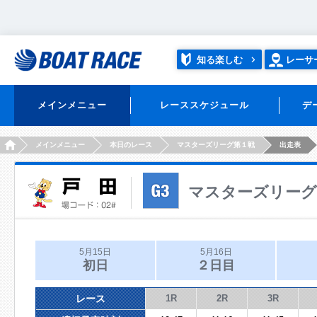
知る楽しむ
レーサ
メインメニュー
レーススケジュール
デ
HOME
メインメニュー
本日のレース
マスターズリーグ第１戦
出走表
マスターズリーグ
5月15日
5月16日
初日
２日目
レース
1R
2R
3R