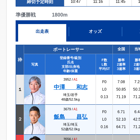
締切予定時刻
10:47
11:16
11:45
1
準優勝戦 1800m
出走表
オッズ
ボートレーサー
全国
当
登録番号/級別
枠
F数
勝率
勝
氏名
写真
L数
2連率
2連
支部/出身地
平均ST
3連率
3連
年齢/体重
3952 /
A1
F0
7.08
7.2
中澤 和志
１
L0
50.85
50.
埼玉/岩手
0.13
71.19
71.
48歳/52.5kg
3679 /
A1
F0
6.71
6.4
飯島 昌弘
２
L0
52.10
42.
埼玉/埼玉
0.16
64.71
71.
52歳/52.0kg
3556 /
A1