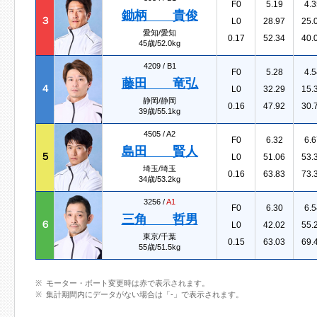
F0
5.19
4.3
鋤柄 貴俊
３
L0
28.97
25.
愛知/愛知
0.17
52.34
40.
45歳/52.0kg
4209 /
B1
F0
5.28
4.5
藤田 竜弘
４
L0
32.29
15.
静岡/静岡
0.16
47.92
30.
39歳/55.1kg
4505 /
A2
F0
6.32
6.6
島田 賢人
５
L0
51.06
53.
埼玉/埼玉
0.16
63.83
73.
34歳/53.2kg
3256 /
A1
F0
6.30
6.5
三角 哲男
６
L0
42.02
55.
東京/千葉
0.15
63.03
69.
55歳/51.5kg
モーター・ボート変更時は赤で表示されます。
集計期間内にデータがない場合は「-」で表示されます。