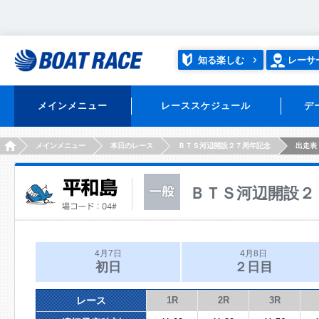
知る楽しむ
レーサ
メインメニュー
レーススケジュール
デ
HOME
メインメニュー
本日のレース
ＢＴＳ河辺開設２７周年記念
出走表
ＢＴＳ河辺開設２
4月7日
4月8日
初日
２日目
レース
1R
2R
3R