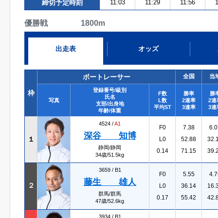
締切予定時刻
11:03
11:29
11:56
1
優勝戦 1800m
出走表
オッズ
ボートレーサー
全国
当
登録番号/級別
枠
F数
勝率
勝
氏名
写真
L数
2連率
2連
支部/出身地
平均ST
3連率
3連
年齢/体重
4524 /
A1
F0
7.38
6.0
深谷 知博
１
L0
52.88
32.
静岡/静岡
0.14
71.15
39.
34歳/51.5kg
3659 /
B1
F0
5.55
4.7
藤生 雄人
２
L0
36.14
16.
群馬/群馬
0.17
55.42
42.
47歳/52.6kg
3934 /
B1