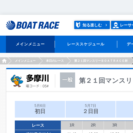
知る楽しむ
レーサ
メインメニュー
レーススケジュール
デ
HOME
メインメニュー
本日のレース
第２１回マンスリーＢＯＡＴＲＡＣＥ杯
第２１回マンスリ
5月6日
5月7日
初日
２日目
レース
1R
2R
3R