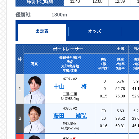
締切予定時刻
11:40
12:08
12:39
1
優勝戦 1800m
出走表
オッズ
ボートレーサー
全国
当
登録番号/級別
枠
F数
勝率
勝
氏名
写真
L数
2連率
2連
支部/出身地
平均ST
3連率
3連
年齢/体重
4797 /
A2
F0
6.76
5.9
中山 将
１
L0
52.78
41.
三重/三重
0.15
75.00
52.
34歳/53.9kg
4376 /
A2
F0
5.63
5.2
藤田 靖弘
２
L0
39.52
23.
静岡/静岡
0.16
50.81
46.
41歳/52.2kg
4926 /
A1