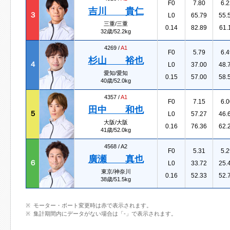
F0
7.80
6.2
吉川 貴仁
３
L0
65.79
55.
三重/三重
0.14
82.89
61.
32歳/52.2kg
4269 /
A1
F0
5.79
6.4
杉山 裕也
４
L0
37.00
48.
愛知/愛知
0.15
57.00
58.
40歳/52.0kg
4357 /
A1
F0
7.15
6.0
田中 和也
５
L0
57.27
46.
大阪/大阪
0.16
76.36
62.
41歳/52.0kg
4568 /
A2
F0
5.31
5.2
廣瀬 真也
６
L0
33.72
25.
東京/神奈川
0.16
52.33
52.
38歳/51.5kg
モーター・ボート変更時は赤で表示されます。
集計期間内にデータがない場合は「-」で表示されます。