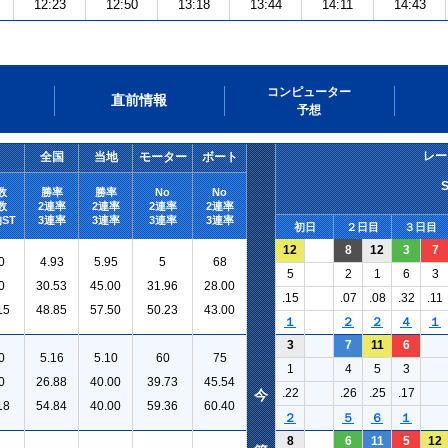
12:23
12:50
13:18
13:44
14:11
14:43
コンピューター
直前情報
予想
レー
全国
当地
モーター
ボート
数
勝率
勝率
No
No
数
2連率
2連率
2連率
2連率
ST
3連率
3連率
3連率
3連率
初日
２日目
３日目
12
8
12
3
7
0
4.93
5.95
5
68
5
2
1
6
3
0
30.53
45.00
31.96
28.00
.15
.07
.08
.32
.11
15
48.85
57.50
50.23
43.00
１
２
２
４
１
3
7
11
6
0
5.16
5.10
60
75
1
4
5
3
0
26.88
40.00
39.73
45.54
.22
.26
.25
.17
今
18
54.84
40.00
59.36
60.40
２
５
６
１
8
6
11
5
12