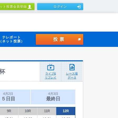
ット投票会員登録
ログイン
テレボート
投票
（ネット投票）
杯
ライブ&
レース場
リプレイ
データ
4月2日
4月3日
５日目
最終日
9R
10R
11R
12R