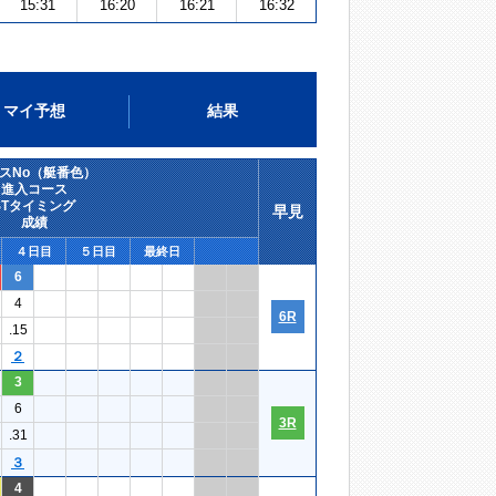
15:31
16:20
16:21
16:32
マイ予想
結果
スNo（艇番色）
進入コース
STタイミング
早見
成績
４日目
５日目
最終日
6
4
6R
.15
２
3
6
3R
.31
３
4