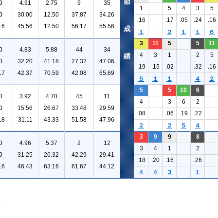
節
0
4.91
2.75
9
35
1
5
4
3
5
0
30.00
12.50
37.87
34.26
.16
.17
.05
.24
.16
16
45.56
12.50
56.17
55.56
成
１
２
１
１
６
3
11
5
5
11
0
4.83
5.88
44
34
4
3
1
2
5
績
0
32.20
41.18
27.32
47.06
.19
.15
.02
.32
.16
17
42.37
70.59
42.08
65.69
５
１
１
４
２
5
5
10
6
0
3.92
4.70
45
11
4
3
6
2
0
15.56
26.67
33.48
29.59
.08
.06
.19
.22
18
31.11
43.33
51.58
47.96
２
２
５
４
3
9
9
8
0
4.96
5.37
2
12
3
4
1
2
0
31.25
26.32
42.29
29.41
.18
.20
.16
.26
16
46.43
63.16
61.67
44.12
４
４
３
１
。