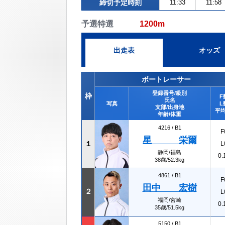
締切予定時刻
11:33
11:58
予選特選
1200m
出走表
オッズ
ボートレーサー
登録番号/級別
枠
F
氏名
写真
L
支部/出身地
平均
年齢/体重
4216 /
B1
F
星 栄爾
１
L
静岡/福島
0.
38歳/52.3kg
4861 /
B1
F
田中 宏樹
２
L
福岡/宮崎
0.
35歳/51.5kg
5150 /
B1