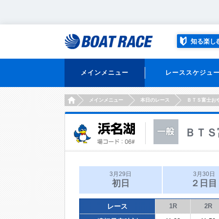
知る楽し
メインメニュー
レーススケジュ
HOME
メインメニュー
本日のレース
ＢＴＳ富士お
ＢＴＳ
3月29日
3月30日
初日
２日目
レース
1R
2R