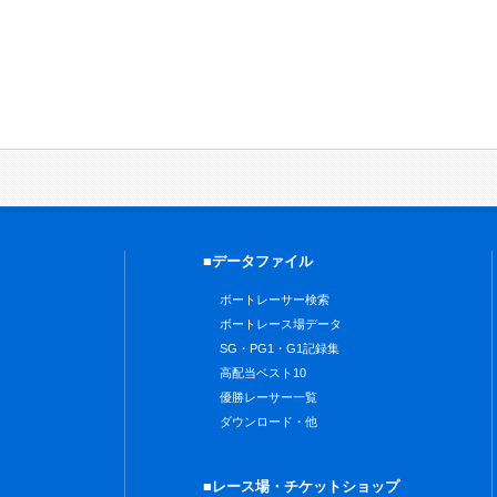
■データファイル
ボートレーサー検索
ボートレース場データ
SG・PG1・G1記録集
高配当ベスト10
優勝レーサー一覧
ダウンロード・他
■レース場・チケットショップ