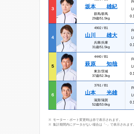
F
坂本 雄紀
３
L
群馬/群馬
0.
29歳/51.5kg
4902 /
B1
F
山川 雄大
４
L
兵庫/兵庫
0.
31歳/51.5kg
4440 /
B1
F
萩原 知哉
５
L
東京/茨城
0.
37歳/52.3kg
3761 /
B1
F
山本 光雄
６
L
滋賀/滋賀
0.
52歳/53.6kg
モーター・ボート変更時は赤で表示されます。
集計期間内にデータがない場合は「-」で表示されます