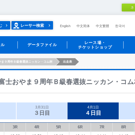
ネ
む
レーサー検索
English
中文简体
中文繁體
한국어
レース場・
ール
データファイル
チケットショップ
やま９周年Ｂ級春選抜ニッカン・コム杯
出走表
富士おやま９周年Ｂ級春選抜ニッカン・コム
3月31日
4月1日
３日目
４日目
3R
4R
5R
6R
7R
8R