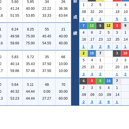
節
0
5.60
5.85
34
26
1
2
5
3
4
0
41.24
40.00
22.22
36.36
.08
.32
.20
.18
.10
18
51.55
53.85
33.33
63.64
成
１
２
１
５
５
7
12
6
12
3
9
1
6.24
8.25
55
21
4
6
2
5
3
1
績
0
49.58
75.00
45.45
40.00
.16
.17
.23
.12
.35
.14
16
59.66
75.00
54.55
40.00
１
３
２
５
２
１
2
10
7
3
10
0
5.83
5.72
35
66
5
4
1
2
3
0
40.14
35.43
37.50
10.00
.25
.15
.12
.20
.19
17
59.86
57.48
37.50
10.00
２
３
２
１
２
4
9
5
10
7
0
5.64
5.11
48
70
2
3
5
4
1
0
40.32
44.44
0.00
30.00
.09
.09
.03
.09
.14
13
53.23
44.44
27.27
60.00
２
３
２
６
１
。