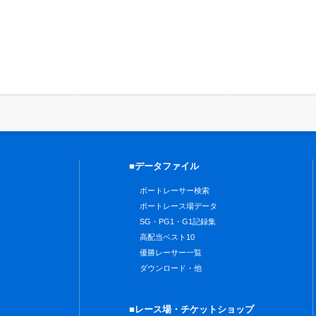
■データファイル
ボートレーサー検索
ボートレース場データ
SG・PG1・G1記録集
高配当ベスト10
優勝レーサー一覧
ダウンロード・他
■レース場・チケットショップ