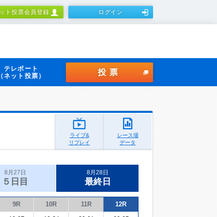
ット投票会員登録
ログイン
テレボート
投票
（ネット投票）
ライブ&
レース場
リプレイ
データ
8月27日
8月28日
５日目
最終日
9R
10R
11R
12R