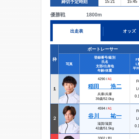
締切予定時刻
15:21
15:45
優勝戦 1800m
出走表
オッズ
ボートレーサー
登録番号/級別
枠
F
氏名
写真
L
支部/出身地
平均
年齢/体重
4290 /
A1
F
稲田 浩二
１
L
兵庫/兵庫
0.
39歳/52.0kg
4594 /
A1
F
谷川 祐一
２
L
滋賀/滋賀
0.
42歳/51.5kg
3302 /
B1