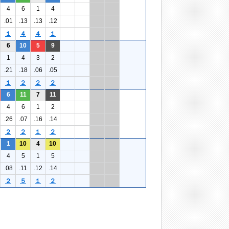
4
6
1
4
.01
.13
.13
.12
１
４
４
１
6
10
5
9
1
4
3
2
.21
.18
.06
.05
１
２
２
２
6
11
7
11
4
6
1
2
.26
.07
.16
.14
２
２
１
２
1
10
4
10
4
5
1
5
.08
.11
.12
.14
２
５
１
２