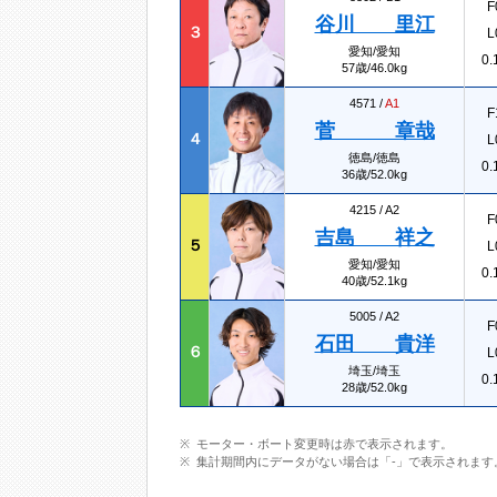
F
谷川 里江
３
L
愛知/愛知
0.
57歳/46.0kg
4571 /
A1
F
菅 章哉
４
L
徳島/徳島
0.
36歳/52.0kg
4215 /
A2
F
吉島 祥之
５
L
愛知/愛知
0.
40歳/52.1kg
5005 /
A2
F
石田 貴洋
６
L
埼玉/埼玉
0.
28歳/52.0kg
モーター・ボート変更時は赤で表示されます。
集計期間内にデータがない場合は「-」で表示されます