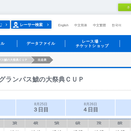
ネ
む
レーサー検索
English
中文简体
中文繁體
한국어
レース場・
ール
データファイル
チケットショップ
パス鯱の大祭典ＣＵＰ
出走表
グランパス鯱の大祭典ＣＵＰ
8月25日
8月26日
３日目
４日目
3R
4R
5R
6R
7R
8R