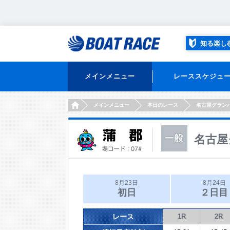
知る楽し
メインメニュー
レーススケジュ
HOME
メインメニュー
本日のレース
名古屋グラン
名古屋
8月23日
8月24日
初日
２日目
レース
1R
2R