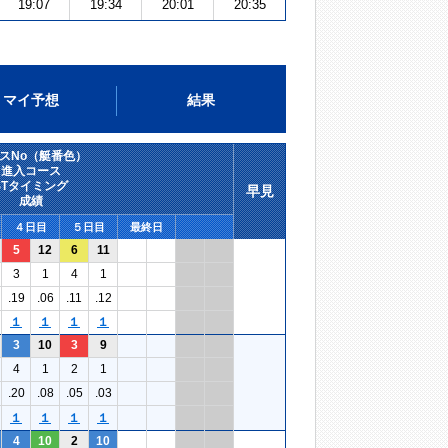
19:07
19:34
20:01
20:35
マイ予想
結果
スNo（艇番色）
進入コース
STタイミング
早見
成績
４日目
５日目
最終日
5
12
6
11
3
1
4
1
.19
.06
.11
.12
１
１
１
１
3
10
3
9
4
1
2
1
.20
.08
.05
.03
１
１
１
１
4
10
2
10