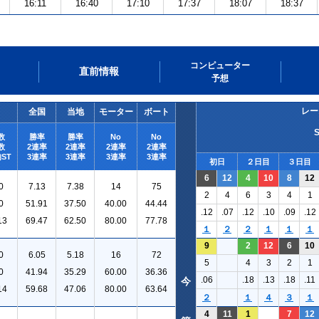
16:11
16:40
17:10
17:37
18:07
18:37
コンピューター
直前情報
予想
レー
全国
当地
モーター
ボート
数
勝率
勝率
No
No
数
2連率
2連率
2連率
2連率
ST
3連率
3連率
3連率
3連率
初日
２日目
３日目
6
12
4
10
8
12
0
7.13
7.38
14
75
2
4
6
3
4
1
0
51.91
37.50
40.00
44.44
.12
.07
.12
.10
.09
.12
13
69.47
62.50
80.00
77.78
１
２
２
１
１
１
9
2
12
6
10
0
6.05
5.18
16
72
5
4
3
2
1
0
41.94
35.29
60.00
36.36
.06
.18
.13
.18
.11
今
14
59.68
47.06
80.00
63.64
２
１
４
３
１
4
11
1
7
12