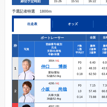
締切予定時刻
15:26
15:51
16:22
1
予選記者特選 1800m
出走表
オッズ
ボートレーサー
全国
当
登録番号/級別
枠
F数
勝率
勝
氏名
写真
L数
2連率
2連
支部/出身地
平均ST
3連率
3連
年齢/体重
3554 /
A1
F0
6.40
6.0
仲口 博崇
１
L0
48.33
43.
愛知/愛知
0.18
62.50
63.
52歳/52.0kg
4295 /
A1
F0
7.15
7.3
小坂 尚哉
２
L0
57.46
66.
兵庫/大阪
0.14
73.88
88.
38歳/52.4kg
4557 /
B1