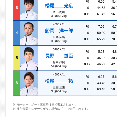
F0
6.00
5.4
松尾 光広
３
L0
44.58
36.
岡山/岡山
0.19
61.45
56.
35歳/53.7kg
4398 /
A1
F0
7.02
6.7
船岡 洋一郎
４
L0
50.00
50.
広島/広島
0.13
65.79
70.
38歳/52.5kg
3796 /
A2
F0
5.23
4.8
長野 道臣
５
L0
36.92
30.
静岡/静岡
0.17
46.92
42.
51歳/54.6kg
4808 /
A1
F0
6.27
5.6
松尾 拓
６
L0
43.48
30.
三重/三重
0.16
63.48
50.
36歳/51.5kg
モーター・ボート変更時は赤で表示されます。
集計期間内にデータがない場合は「-」で表示されます。