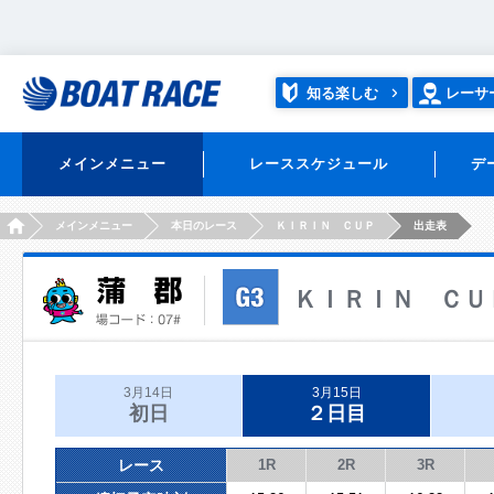
知る楽しむ
レーサ
メインメニュー
レーススケジュール
デ
HOME
メインメニュー
本日のレース
ＫＩＲＩＮ ＣＵＰ
出走表
ＫＩＲＩＮ ＣＵ
3月14日
3月15日
初日
２日目
レース
1R
2R
3R