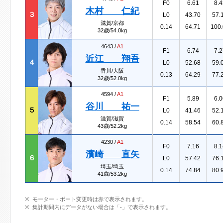
F0
6.61
8.4
木村 仁紀
３
L0
43.70
57.
滋賀/京都
0.14
64.71
100.
32歳/54.0kg
4643 /
A1
F1
6.74
7.2
近江 翔吾
４
L0
52.68
59.
香川/大阪
0.13
64.29
77.
32歳/52.0kg
4594 /
A1
F1
5.89
6.0
谷川 祐一
５
L0
41.46
52.
滋賀/滋賀
0.14
58.54
60.
43歳/52.2kg
4230 /
A1
F0
7.16
8.1
濱崎 直矢
６
L0
57.42
76.
埼玉/埼玉
0.14
74.84
80.
41歳/53.2kg
モーター・ボート変更時は赤で表示されます。
集計期間内にデータがない場合は「-」で表示されます。