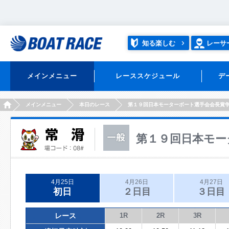
知る楽しむ
レーサ
メインメニュー
レーススケジュール
デ
HOME
メインメニュー
本日のレース
第１９回日本モーターボート選手会会長賞
第１９回日本モー
4月25日
4月26日
4月27日
初日
２日目
３日目
レース
1R
2R
3R