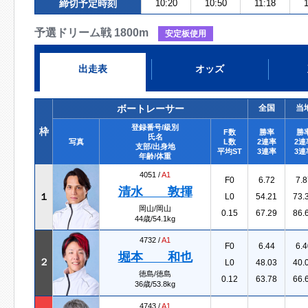
締切予定時刻
10:20
10:50
11:18
予選ドリーム戦 1800m
安定板使用
出走表
オッズ
ボートレーサー
全国
当
登録番号/級別
枠
F数
勝率
勝
氏名
写真
L数
2連率
2連
支部/出身地
平均ST
3連率
3連
年齢/体重
4051 /
A1
F0
6.72
7.8
清水 敦揮
１
L0
54.21
73.
岡山/岡山
0.15
67.29
86.
44歳/54.1kg
4732 /
A1
F0
6.44
6.4
堀本 和也
２
L0
48.03
40.
徳島/徳島
0.12
63.78
66.
36歳/53.8kg
4743 /
A1