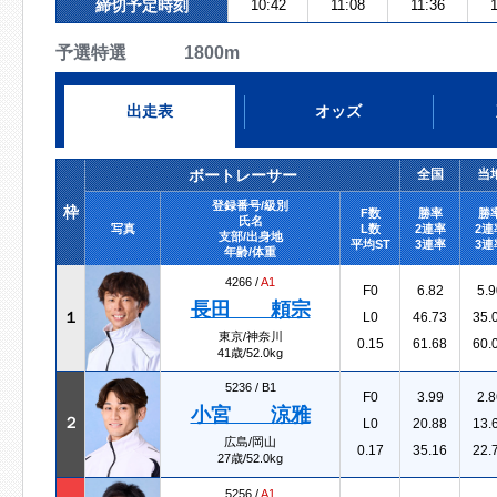
締切予定時刻
10:42
11:08
11:36
1
予選特選 1800m
出走表
オッズ
ボートレーサー
全国
当
登録番号/級別
枠
F数
勝率
勝
氏名
写真
L数
2連率
2連
支部/出身地
平均ST
3連率
3連
年齢/体重
4266 /
A1
F0
6.82
5.9
長田 頼宗
１
L0
46.73
35.
東京/神奈川
0.15
61.68
60.
41歳/52.0kg
5236 /
B1
F0
3.99
2.8
小宮 涼雅
２
L0
20.88
13.
広島/岡山
0.17
35.16
22.
27歳/52.0kg
5256 /
A1