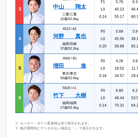
F1
5.76
6.3
中山 翔太
３
L0
40.23
46.
三重/三重
0.14
55.17
60.
22歳/52.0kg
4513 /
A2
F0
5.89
5.9
河野 真也
４
L0
45.56
39.
福岡/宮崎
0.20
58.89
65.
37歳/52.2kg
3569 /
B1
F0
4.26
3.9
増田 進
５
L0
18.52
11.
東京/東京
0.18
34.57
29.
55歳/52.0kg
5018 /
A1
F0
6.80
6.2
竹下 大樹
６
L0
48.44
53.
福岡/福岡
0.14
70.31
64.
27歳/53.3kg
モーター・ボート変更時は赤で表示されます。
集計期間内にデータがない場合は「-」で表示されます。