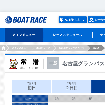
知る楽しむ
レーサ
メインメニュー
レーススケジュール
デ
HOME
メインメニュー
本日のレース
名古屋グランパスカップ
出走表
名古屋グランパス
7月7日
7月8日
初日
２日目
レース
1R
2R
3R